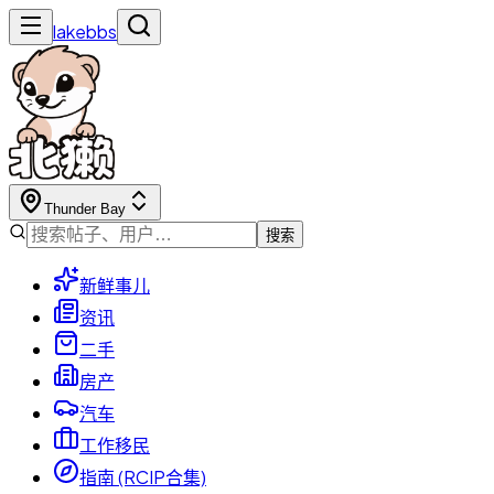
lakebbs
Thunder Bay
搜索
新鲜事儿
资讯
二手
房产
汽车
工作移民
指南 (RCIP合集)