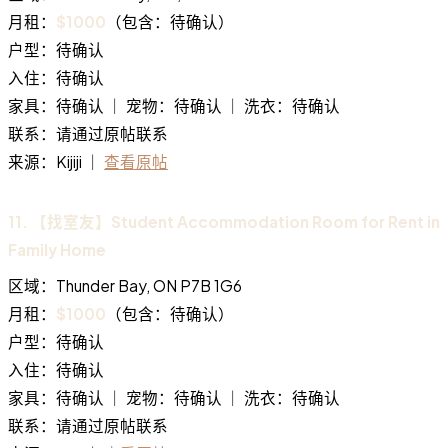
月租：
$1000
（包含：待确认）
户型：待确认
入住：待确认
家具：待确认 ｜ 宠物：待确认 ｜ 洗衣：待确认
联系：请通过原帖联系
来源：Kijiji ｜
查看原帖
11. 【找室友】Student Accommodation Room for Rent in
Family Home
区域：Thunder Bay, ON P7B 1G6
月租：
$1000
（包含：待确认）
户型：待确认
入住：待确认
家具：待确认 ｜ 宠物：待确认 ｜ 洗衣：待确认
联系：请通过原帖联系