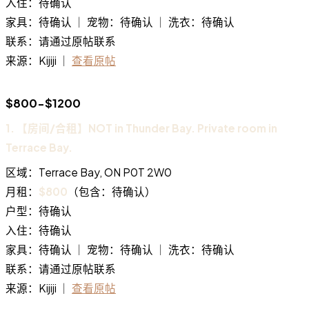
入住：待确认
家具：待确认 ｜ 宠物：待确认 ｜ 洗衣：待确认
联系：请通过原帖联系
来源：Kijiji ｜
查看原帖
$800-$1200
1. 【房间/合租】NOT in Thunder Bay. Private room in
Terrace Bay.
区域：Terrace Bay, ON P0T 2W0
月租：
$800
（包含：待确认）
户型：待确认
入住：待确认
家具：待确认 ｜ 宠物：待确认 ｜ 洗衣：待确认
联系：请通过原帖联系
来源：Kijiji ｜
查看原帖