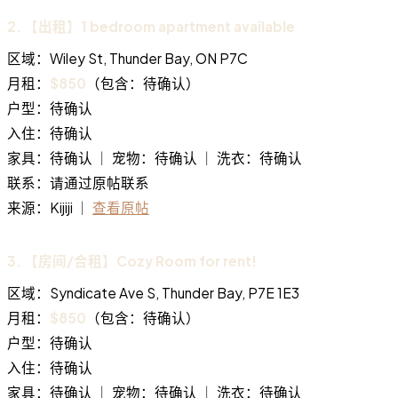
2. 【出租】1 bedroom apartment available
区域：Wiley St, Thunder Bay, ON P7C
月租：
$850
（包含：待确认）
户型：待确认
入住：待确认
家具：待确认 ｜ 宠物：待确认 ｜ 洗衣：待确认
联系：请通过原帖联系
来源：Kijiji ｜
查看原帖
3. 【房间/合租】Cozy Room for rent!
区域：Syndicate Ave S, Thunder Bay, P7E 1E3
月租：
$850
（包含：待确认）
户型：待确认
入住：待确认
家具：待确认 ｜ 宠物：待确认 ｜ 洗衣：待确认