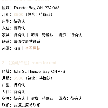
区域：Thunder Bay, ON, P7A 0A3
月租：
$500
（包含：待确认）
户型：待确认
入住：待确认
家具：待确认 ｜ 宠物：待确认 ｜ 洗衣：待确认
联系：请通过原帖联系
来源：Kijiji ｜
查看原帖
2. 【房间/合租】room for rent
区域：John St, Thunder Bay, ON P7B
月租：
$500
（包含：待确认）
户型：待确认
入住：待确认
家具：待确认 ｜ 宠物：待确认 ｜ 洗衣：待确认
联系：请通过原帖联系