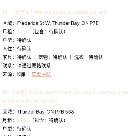
14. 【找室友】Private Room available for rent
区域：Frederica St W, Thunder Bay, ON P7E
月租：
$750
（包含：待确认）
户型：待确认
入住：待确认
家具：待确认 ｜ 宠物：待确认 ｜ 洗衣：待确认
联系：请通过原帖联系
来源：Kijiji ｜
查看原帖
15. 【求租】LU Student Attention:One Room available
at Edison Rd on March 1
区域：Thunder Bay, ON P7B 5S8
月租：
$780
（包含：待确认）
户型：待确认