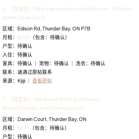
6. 【找室友】Only one room is available now - Student
rental close to LU
区域：Edison Rd, Thunder Bay, ON P7B
月租：
$660
（包含：待确认）
户型：待确认
入住：待确认
家具：待确认 ｜ 宠物：待确认 ｜ 洗衣：待确认
联系：请通过原帖联系
来源：Kijiji ｜
查看原帖
7. 【找室友】1 Bedroom Bsmt in a Shared
House(Female) in a Prime Location
区域：Darwin Court, Thunder Bay, ON
月租：
$675
（包含：待确认）
户型：待确认