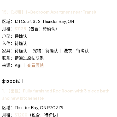
15. 【求租】1-Bedroom Apartment near Transit
区域：131 Court St S, Thunder Bay, ON
月租：
$1125
（包含：待确认）
户型：待确认
入住：待确认
家具：待确认 ｜ 宠物：待确认 ｜ 洗衣：待确认
联系：请通过原帖联系
来源：Kijiji ｜
查看原帖
$1200以上
1. 【出租】Fully furnished Rec Room with 3 piece bath
and new kitchenette
区域：Thunder Bay, ON P7C 3Z9
月租：
$1200
（包含：待确认）