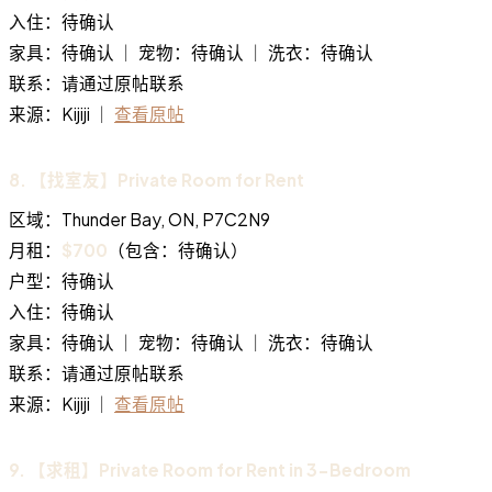
入住：待确认
家具：待确认 ｜ 宠物：待确认 ｜ 洗衣：待确认
联系：请通过原帖联系
来源：Kijiji ｜
查看原帖
8. 【找室友】Private Room for Rent
区域：Thunder Bay, ON, P7C2N9
月租：
$700
（包含：待确认）
户型：待确认
入住：待确认
家具：待确认 ｜ 宠物：待确认 ｜ 洗衣：待确认
联系：请通过原帖联系
来源：Kijiji ｜
查看原帖
9. 【求租】Private Room for Rent in 3-Bedroom