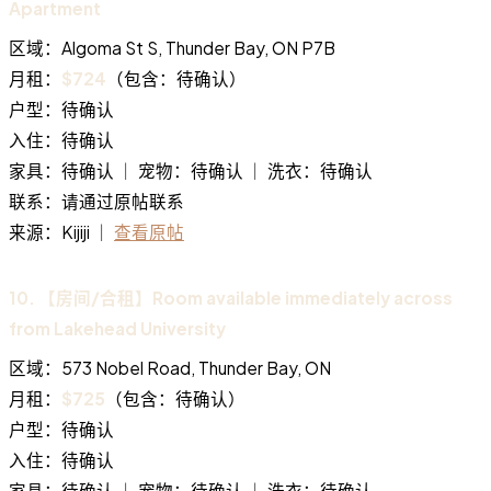
Apartment
区域：Algoma St S, Thunder Bay, ON P7B
月租：
$724
（包含：待确认）
户型：待确认
入住：待确认
家具：待确认 ｜ 宠物：待确认 ｜ 洗衣：待确认
联系：请通过原帖联系
来源：Kijiji ｜
查看原帖
10. 【房间/合租】Room available immediately across
from Lakehead University
区域：573 Nobel Road, Thunder Bay, ON
月租：
$725
（包含：待确认）
户型：待确认
入住：待确认
家具：待确认 ｜ 宠物：待确认 ｜ 洗衣：待确认