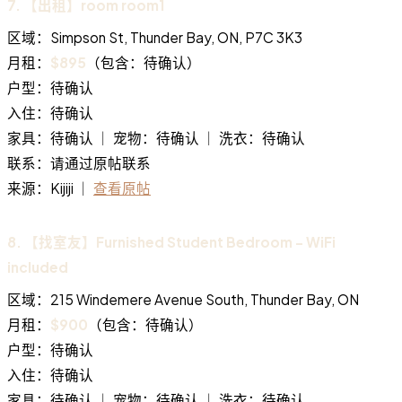
7. 【出租】room room1
区域：Simpson St, Thunder Bay, ON, P7C 3K3
月租：
$895
（包含：待确认）
户型：待确认
入住：待确认
家具：待确认 ｜ 宠物：待确认 ｜ 洗衣：待确认
联系：请通过原帖联系
来源：Kijiji ｜
查看原帖
8. 【找室友】Furnished Student Bedroom - WiFi
included
区域：215 Windemere Avenue South, Thunder Bay, ON
月租：
$900
（包含：待确认）
户型：待确认
入住：待确认
家具：待确认 ｜ 宠物：待确认 ｜ 洗衣：待确认