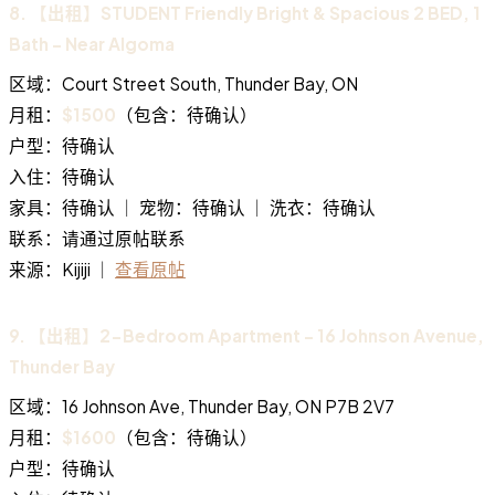
8. 【出租】STUDENT Friendly Bright & Spacious 2 BED, 1
Bath - Near Algoma
区域：Court Street South, Thunder Bay, ON
月租：
$1500
（包含：待确认）
户型：待确认
入住：待确认
家具：待确认 ｜ 宠物：待确认 ｜ 洗衣：待确认
联系：请通过原帖联系
来源：Kijiji ｜
查看原帖
9. 【出租】2-Bedroom Apartment – 16 Johnson Avenue,
Thunder Bay
区域：16 Johnson Ave, Thunder Bay, ON P7B 2V7
月租：
$1600
（包含：待确认）
户型：待确认