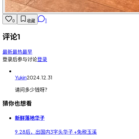
1
0
收藏
评论
1
最新
最热
最早
登录后参与讨论
登录
Yukin
2024.12.31
请问多少钱呀？
猜你也想看
新鲜落地华子
9.28后，出国内3字头华子 +免税玉溪