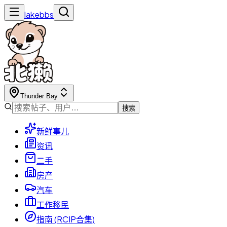
lakebbs
Thunder Bay
搜索
新鲜事儿
资讯
二手
房产
汽车
工作移民
指南 (RCIP合集)