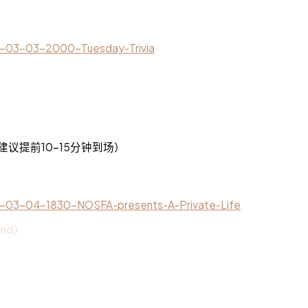
26-03-03-2000-Tuesday-Trivia
）
ay ON（建议提前10-15分钟到场）
26-03-04-1830-NOSFA-presents-A-Private-Life
tend）