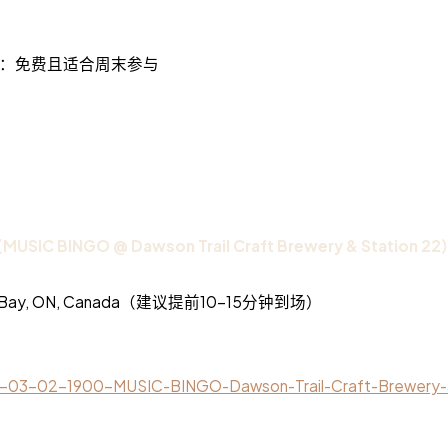
：免费且适合周末参与
USIC BINGO @ Dawson Trail Craft Brewery & Station 2
hunder Bay, ON, Canada（建议提前10-15分钟到场）
026-03-02-1900-MUSIC-BINGO-Dawson-Trail-Craft-Brewery