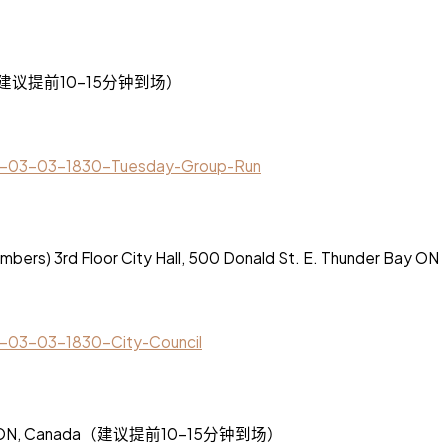
ay ON（建议提前10-15分钟到场）
026-03-03-1830-Tuesday-Group-Run
 Chambers) 3rd Floor City Hall, 500 Donald St. E. Thund
26-03-03-1830-City-Council
 Bay, ON, Canada（建议提前10-15分钟到场）