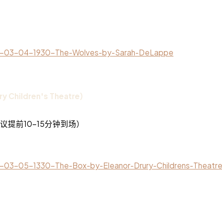
026-03-04-1930-The-Wolves-by-Sarah-DeLappe
hildren's Theatre）
 ON（建议提前10-15分钟到场）
26-03-05-1330-The-Box-by-Eleanor-Drury-Childrens-Theatr