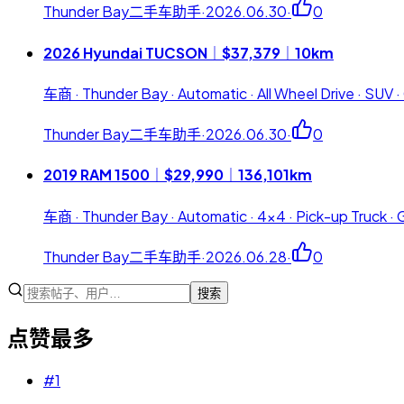
Thunder Bay二手车助手
·
2026.06.30
·
0
2026 Hyundai TUCSON｜$37,379｜10km
车商 · Thunder Bay · Automatic · All Wheel Drive · SUV ·
Thunder Bay二手车助手
·
2026.06.30
·
0
2019 RAM 1500｜$29,990｜136,101km
车商 · Thunder Bay · Automatic · 4x4 · Pick-up Truck · 
Thunder Bay二手车助手
·
2026.06.28
·
0
搜索
点赞最多
#
1