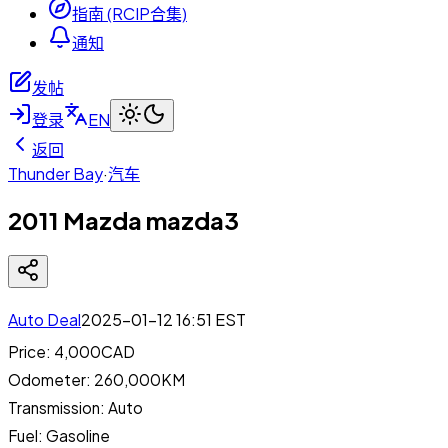
指南 (RCIP合集)
通知
发帖
登录
EN
返回
Thunder Bay
·
汽车
2011 Mazda mazda3
Auto Deal
2025-01-12 16:51
EST
Price: 4,000CAD
Odometer: 260,000KM
Transmission: Auto
Fuel: Gasoline