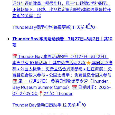
评分与评价数量上都很能打，属于“口碑稳定型”餐厅。
正餐场景下，环境、出品稳定度和服务体验通常是拉开
差距的关键；综
ThunderBay餐厅推荐(每周更新)
·
11 天前
·
0
Thunder Bay 本周活动预告｜7月27日-8月2日｜共10
项
Thunder Bay 本周活动预告（7月27日 - 8月2日）
本周共有 10 项活动 ｜ 其中免费活动 3 项
本周亮点推
荐 • 公园太极拳 ：免费且适合周末参与 • 住在海滨 ：免
费且适合周末参与 • 公园太极拳 ：免费且适合周末参与
周一（7月27日） 桑德贝博物馆夏令营（Thunder
Bay Museum Summer Camps）
日期时间：2026-
07-27 09:00
地点：Thunder
Thunder Bay活动日历助手
·
12 天前
·
0