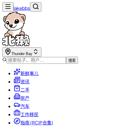
lakebbs
Thunder Bay
搜索
新鲜事儿
资讯
二手
房产
汽车
工作移民
指南 (RCIP合集)