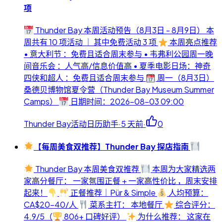
项
Thunder Bay 本周活动预告（8月3日 - 8月9日） 本
周共有 10 项活动 ｜ 其中免费活动 3 项
本周亮点推荐
• 意大利节 ：免费且适合周末参与 • 韦弗利公园周一晚
间音乐会 ：人气高/信息价值高 • 夏季电影日场：神奇
四侠和超人 ：免费且适合周末参与
周一（8月3日）
桑德贝博物馆夏令营（Thunder Bay Museum Summer
Camps）
日期时间：2026-08-03 09:00
Thunder Bay活动日历助手
·
5 天前
·
0
【每周美食双推荐】Thunder Bay 探店指南
Thunder Bay 本周美食双推荐
本周为大家精选两
家高分餐厅： 一家氛围正餐 + 一家高性价比 ，周末安排
起来！
正餐推荐｜Pür & Simple
人均预算：
CA$20-40/人
菜系主打： 本地餐厅
综合评分：
4.9/5（
806+ 口碑好评）
为什么推荐： 这家在