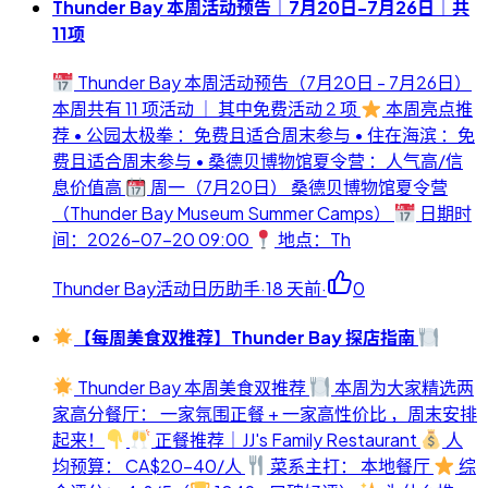
Thunder Bay 本周活动预告｜7月20日-7月26日｜共
11项
Thunder Bay 本周活动预告（7月20日 - 7月26日）
本周共有 11 项活动 ｜ 其中免费活动 2 项
本周亮点推
荐 • 公园太极拳 ：免费且适合周末参与 • 住在海滨 ：免
费且适合周末参与 • 桑德贝博物馆夏令营 ：人气高/信
息价值高
周一（7月20日） 桑德贝博物馆夏令营
（Thunder Bay Museum Summer Camps）
日期时
间：2026-07-20 09:00
地点：Th
Thunder Bay活动日历助手
·
18 天前
·
0
【每周美食双推荐】Thunder Bay 探店指南
Thunder Bay 本周美食双推荐
本周为大家精选两
家高分餐厅： 一家氛围正餐 + 一家高性价比 ，周末安排
起来！
正餐推荐｜JJ's Family Restaurant
人
均预算： CA$20-40/人
菜系主打： 本地餐厅
综