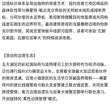
边境标识体系呈现出独特的地景艺术：纽约尚普兰地区绵延的
森林砍伐带与佛蒙特-魁北克交界处的天然树木线形成绿色界
标，与阿尔堡的水泥界桩、斯坦斯特德醒目的地面黑线共同构
成虚实相生的边界符号。最具建筑奇观的当属横跨边境的哈斯
克尔图书馆，其阅览室地板中线即为国界，读者可体验"左脚
在美国，右脚在加拿大"的特殊阅读场景。
【流动的边境生态】
五大湖区的彩虹国际桥与底特律河上的大使桥作为经济动脉，
日均通行超8000辆货运卡车，支撑着全球最大双边贸易伙伴
的物资流通。边境小镇居民的生活早已突破国界限制——佛蒙
特州的德比线镇警局与魁北克省警建立联合值班室，共同处置
跨境警情；美方边境巡逻队与加拿大骑警定期举行联合演习，
开创独特的"柔性边境管理"模式。