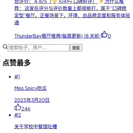
合评分： 4.8/5（
1049+ 口碑好评）
为什么推
荐： 这家在评分与评价数量上都很能打，属于“口碑稳
定型”餐厅。正餐场景下，环境、出品稳定度和服务体验
通
ThunderBay餐厅推荐(每周更新)
·
18 天前
·
0
搜索
点赞最多
#
1
Miss Spicy吃瓜
2025年3月20日
246
#
2
关于学校中餐馆吐槽