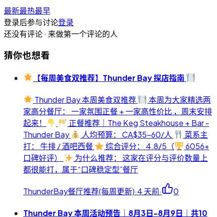
最新
最热
最早
登录后参与讨论
登录
还没有评论 · 来做第一个评论的人
猜你也想看
【每周美食双推荐】Thunder Bay 探店指南
Thunder Bay 本周美食双推荐
本周为大家精选两
家高分餐厅： 一家氛围正餐 + 一家高性价比 ，周末安排
起来！
正餐推荐｜The Keg Steakhouse + Bar -
Thunder Bay
人均预算： CA$35-60/人
菜系主
打： 牛排 / 酒吧西餐
综合评分： 4.8/5（
6056+
口碑好评）
为什么推荐： 这家在评分与评价数量上
都很能打，属于“口碑稳定型”餐厅
ThunderBay餐厅推荐(每周更新)
·
4 天前
·
0
Thunder Bay 本周活动预告｜8月3日-8月9日｜共10