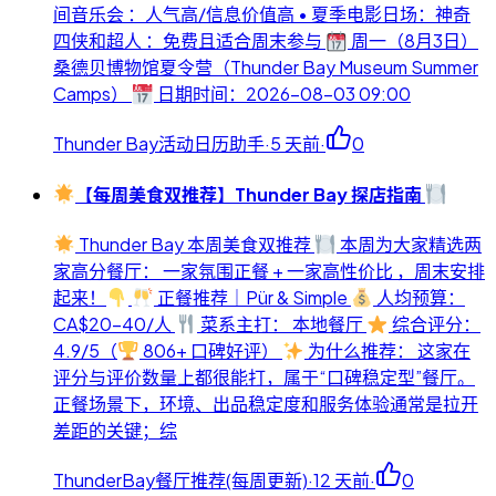
间音乐会 ：人气高/信息价值高 • 夏季电影日场：神奇
四侠和超人 ：免费且适合周末参与
周一（8月3日）
桑德贝博物馆夏令营（Thunder Bay Museum Summer
Camps）
日期时间：2026-08-03 09:00
Thunder Bay活动日历助手
·
5 天前
·
0
【每周美食双推荐】Thunder Bay 探店指南
Thunder Bay 本周美食双推荐
本周为大家精选两
家高分餐厅： 一家氛围正餐 + 一家高性价比 ，周末安排
起来！
正餐推荐｜Pür & Simple
人均预算：
CA$20-40/人
菜系主打： 本地餐厅
综合评分：
4.9/5（
806+ 口碑好评）
为什么推荐： 这家在
评分与评价数量上都很能打，属于“口碑稳定型”餐厅。
正餐场景下，环境、出品稳定度和服务体验通常是拉开
差距的关键；综
ThunderBay餐厅推荐(每周更新)
·
12 天前
·
0