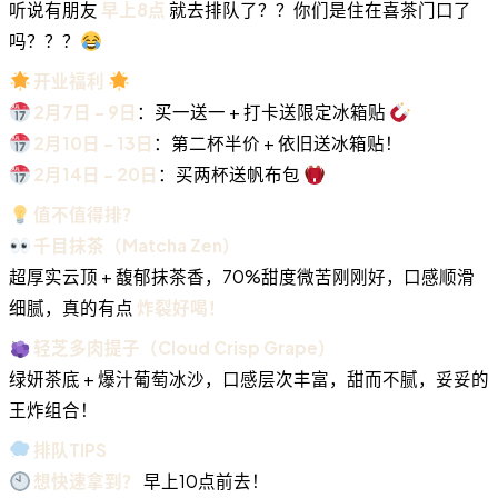
听说有朋友
早上8点
就去排队了？？你们是住在喜茶门口了
吗？？？
开业福利
2月7日 - 9日
：买一送一 + 打卡送限定冰箱贴
2月10日 - 13日
：第二杯半价 + 依旧送冰箱贴！
2月14日 - 20日
：买两杯送帆布包
值不值得排？
千目抹茶（Matcha Zen）
超厚实云顶 + 馥郁抹茶香，70%甜度微苦刚刚好，口感顺滑
细腻，真的有点
炸裂好喝！
轻芝多肉提子（Cloud Crisp Grape）
绿妍茶底 + 爆汁葡萄冰沙，口感层次丰富，甜而不腻，妥妥的
王炸组合！
排队TIPS
想快速拿到？
早上10点前去！