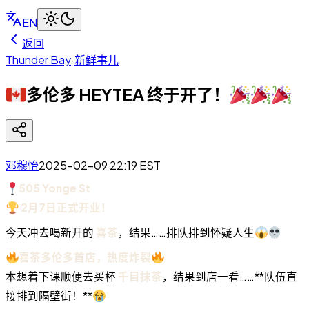
EN
返回
Thunder Bay
·
新鲜事儿
多伦多 HEYTEA 终于开了！
邓穆怡
2025-02-09 22:19
EST
505 Yonge St
2月7日正式开业！
今天冲去喝新开的
喜茶
，结果……排队排到怀疑人生
喜茶多伦多首店，热度炸裂
本想着下课顺便去买杯
千目抹茶
，结果到店一看……**队伍直
接排到隔壁街！**