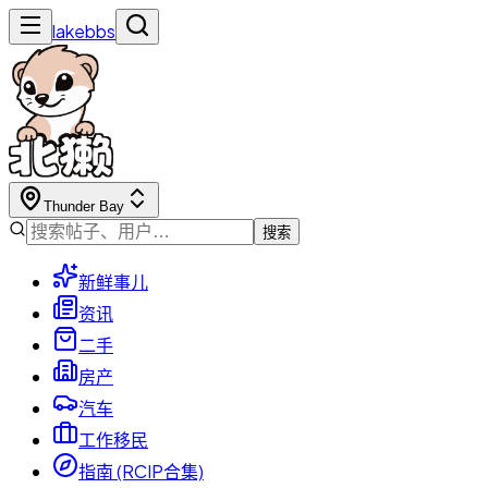
lakebbs
Thunder Bay
搜索
新鲜事儿
资讯
二手
房产
汽车
工作移民
指南 (RCIP合集)