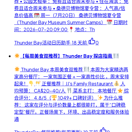
荐 • 公园太极拳 ：免费且适合周末参与 • 住在海滨 ：免
费且适合周末参与 • 桑德贝博物馆夏令营 ：人气高/信
息价值高
周一（7月20日） 桑德贝博物馆夏令营
（Thunder Bay Museum Summer Camps）
日期时
间：2026-07-20 09:00
地点：Th
Thunder Bay活动日历助手
·
18 天前
·
0
【每周美食双推荐】Thunder Bay 探店指南
Thunder Bay 本周美食双推荐
本周为大家精选两
家高分餐厅： 一家氛围正餐 + 一家高性价比 ，周末安排
起来！
正餐推荐｜JJ's Family Restaurant
人
均预算： CA$20-40/人
菜系主打： 本地餐厅
综
合评分： 4.8/5（
1049+ 口碑好评）
为什么推
荐： 这家在评分与评价数量上都很能打，属于“口碑稳
定型”餐厅。正餐场景下，环境、出品稳定度和服务体验
通