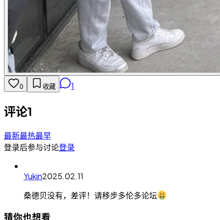
1
0
收藏
评论
1
最新
最热
最早
登录后参与讨论
登录
Yukin
2025.02.11
桑德贝没有，差评！请移步多伦多论坛
猜你也想看