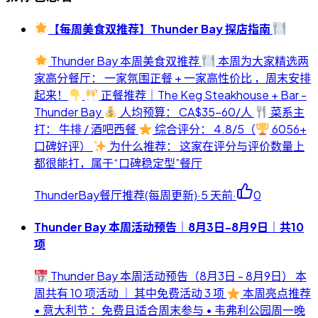
【每周美食双推荐】Thunder Bay 探店指南
Thunder Bay 本周美食双推荐
本周为大家精选两
家高分餐厅： 一家氛围正餐 + 一家高性价比 ，周末安排
起来！
正餐推荐｜The Keg Steakhouse + Bar -
Thunder Bay
人均预算： CA$35-60/人
菜系主
打： 牛排 / 酒吧西餐
综合评分： 4.8/5（
6056+
口碑好评）
为什么推荐： 这家在评分与评价数量上
都很能打，属于“口碑稳定型”餐厅
ThunderBay餐厅推荐(每周更新)
·
5 天前
·
0
Thunder Bay 本周活动预告｜8月3日-8月9日｜共10
项
Thunder Bay 本周活动预告（8月3日 - 8月9日） 本
周共有 10 项活动 ｜ 其中免费活动 3 项
本周亮点推荐
• 意大利节 ：免费且适合周末参与 • 韦弗利公园周一晚