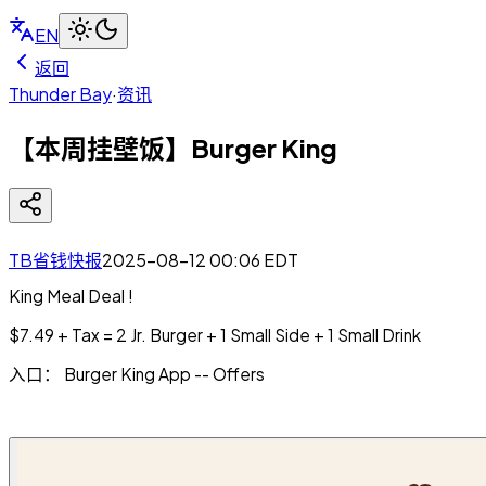
EN
返回
Thunder Bay
·
资讯
【本周挂壁饭】Burger King
TB省钱快报
2025-08-12 00:06
EDT
King Meal Deal !
$7.49 + Tax = 2 Jr. Burger + 1 Small Side + 1 Small Drink
入口： Burger King App -- Offers