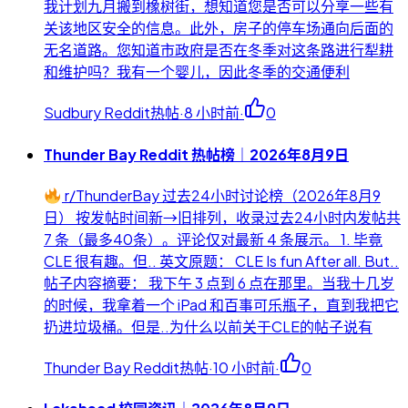
我计划九月搬到橡树街，想知道您是否可以分享一些有
关该地区安全的信息。此外，房子的停车场通向后面的
无名道路。您知道市政府是否在冬季对这条路进行犁耕
和维护吗？我有一个婴儿，因此冬季的交通便利
Sudbury Reddit热帖
·
8 小时前
·
0
Thunder Bay Reddit 热帖榜｜2026年8月9日
r/ThunderBay 过去24小时讨论榜（2026年8月9
日） 按发帖时间新→旧排列，收录过去24小时内发帖共
7 条（最多40条）。评论仅对最新 4 条展示。 1. 毕竟
CLE 很有趣。但.. 英文原题： CLE Is fun After all. But..
帖子内容摘要： 我下午 3 点到 6 点在那里。当我十几岁
的时候，我拿着一个 iPad 和百事可乐瓶子，直到我把它
扔进垃圾桶。但是..为什么以前关于CLE的帖子说有
Thunder Bay Reddit热帖
·
10 小时前
·
0