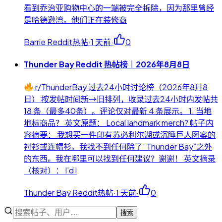
看到乔治亚购物中心的一端被完全拆除，因为那里曾经
是哈德逊湾。他们正在装修商
Barrie Reddit热帖
·
1 天前
·
0
Thunder Bay Reddit 热帖榜｜2026年8月8日
r/ThunderBay 过去24小时讨论榜（2026年8月8
日） 按发帖时间新→旧排列，收录过去24小时内发帖共
18 条（最多40条）。评论仅对最新 4 条展示。 1. 当地
地标商品？ 英文原题： Local landmark merch? 帖子内
容摘要： 我想买一件印有苏必利尔湖或沉睡巨人图案的
衬衫或连帽衫。我找不到任何除了“Thunder Bay”之外
的东西。我在哪里可以找到任何建议？谢谢！ 英文摘录
（核对）： I’d l
Thunder Bay Reddit热帖
·
1 天前
·
0
搜索