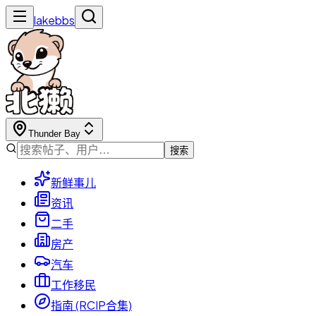
lakebbs
Thunder Bay
搜索
新鲜事儿
资讯
二手
房产
汽车
工作移民
指南 (RCIP合集)