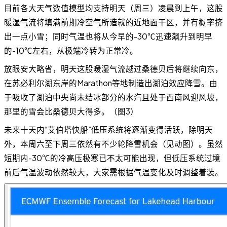
目前各大天气数值模型均支持明天（周三）凌晨到上午，这股
暖湿气流将填满前期冷空气所造就的近地面干区，并有概率挤
出一点小雪；同时气温也将从今早的-30℃迅速飙升到明早
的-10℃左右，从极端冷转为正常冷。
放眼安大略省，明天这股暖湿气流越过桑德贝后将继续向东，
在苏必利尔湖东岸的Marathon等地制造出湖泊效应降雪。由
于吸收了湖泊中央尚未结冰部分的水汽且处于西南风迎风坡，
那里的雪会比桑德贝大得多。（图3）
未来十天内“艾伯塔快船”低压系统将逐渐变得活跃，除明天
外，本周六至下周三依然有不少轮降雪机会（见动图）。虽然
短期内-30℃的冷高压极寒已不太可能出现，但低压系统过境
前后气温波动依然较大，大家需根据气温变化及时调整着装。