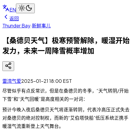
EN
返回
Thunder Bay
·
新鲜事儿
【桑德贝天气】极寒预警解除，暖湿开始
发力，未来一周降雪概率增加
雷湾气爱
2025-01-21 18:00
EST
尽管似乎有点反常识，但是在桑德贝的冬季，“天气转阴/开始
下雪”和“天气回暖”是高度相关的一对词：
预计今晚入夜后桑德贝天气将逐渐转阴，代表冷高压正式失去
对桑德贝的绝对控制权，而新的“艾伯塔快船”低压系统正携手
暖湿气流重新登上天气舞台。