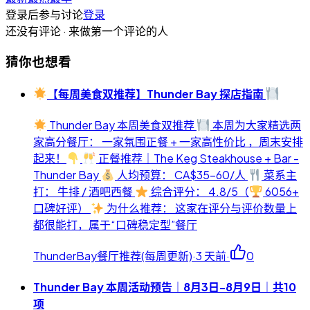
登录后参与讨论
登录
还没有评论 · 来做第一个评论的人
猜你也想看
【每周美食双推荐】Thunder Bay 探店指南
Thunder Bay 本周美食双推荐
本周为大家精选两
家高分餐厅： 一家氛围正餐 + 一家高性价比 ，周末安排
起来！
正餐推荐｜The Keg Steakhouse + Bar -
Thunder Bay
人均预算： CA$35-60/人
菜系主
打： 牛排 / 酒吧西餐
综合评分： 4.8/5（
6056+
口碑好评）
为什么推荐： 这家在评分与评价数量上
都很能打，属于“口碑稳定型”餐厅
ThunderBay餐厅推荐(每周更新)
·
3 天前
·
0
Thunder Bay 本周活动预告｜8月3日-8月9日｜共10
项