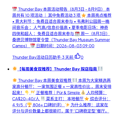
Thunder Bay 本周活动预告（8月3日 - 8月9日） 本
周共有 10 项活动 ｜ 其中免费活动 3 项
本周亮点推荐
• 意大利节 ：免费且适合周末参与 • 韦弗利公园周一晚
间音乐会 ：人气高/信息价值高 • 夏季电影日场：神奇
四侠和超人 ：免费且适合周末参与
周一（8月3日）
桑德贝博物馆夏令营（Thunder Bay Museum Summer
Camps）
日期时间：2026-08-03 09:00
Thunder Bay活动日历助手
·
3 天前
·
0
【每周美食双推荐】Thunder Bay 探店指南
Thunder Bay 本周美食双推荐
本周为大家精选两
家高分餐厅： 一家氛围正餐 + 一家高性价比 ，周末安排
起来！
正餐推荐｜Pür & Simple
人均预算：
CA$20-40/人
菜系主打： 本地餐厅
综合评分：
4.9/5（
806+ 口碑好评）
为什么推荐： 这家在
评分与评价数量上都很能打，属于“口碑稳定型”餐厅。