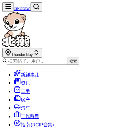
lakebbs
Thunder Bay
搜索
新鲜事儿
资讯
二手
房产
汽车
工作移民
指南 (RCIP合集)