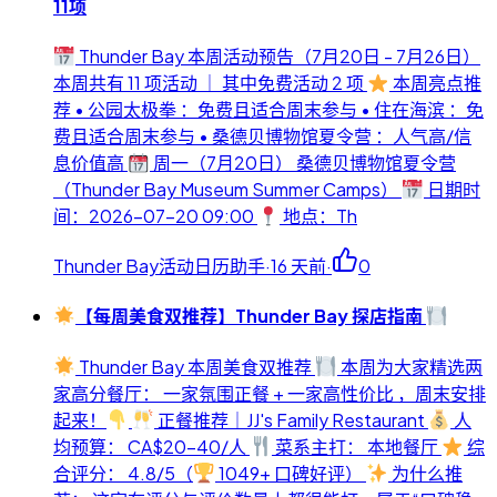
11项
Thunder Bay 本周活动预告（7月20日 - 7月26日）
本周共有 11 项活动 ｜ 其中免费活动 2 项
本周亮点推
荐 • 公园太极拳 ：免费且适合周末参与 • 住在海滨 ：免
费且适合周末参与 • 桑德贝博物馆夏令营 ：人气高/信
息价值高
周一（7月20日） 桑德贝博物馆夏令营
（Thunder Bay Museum Summer Camps）
日期时
间：2026-07-20 09:00
地点：Th
Thunder Bay活动日历助手
·
16 天前
·
0
【每周美食双推荐】Thunder Bay 探店指南
Thunder Bay 本周美食双推荐
本周为大家精选两
家高分餐厅： 一家氛围正餐 + 一家高性价比 ，周末安排
起来！
正餐推荐｜JJ's Family Restaurant
人
均预算： CA$20-40/人
菜系主打： 本地餐厅
综
合评分： 4.8/5（
1049+ 口碑好评）
为什么推