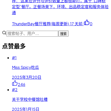
荐： 这家在评分与评价数量上都很能打，属于“口碑稳
定型”餐厅。正餐场景下，环境、出品稳定度和服务体验
通
ThunderBay餐厅推荐(每周更新)
·
17 天前
·
0
搜索
点赞最多
#
1
Miss Spicy吃瓜
2025年3月20日
246
#
2
关于学校中餐馆吐槽
2025年1月15日