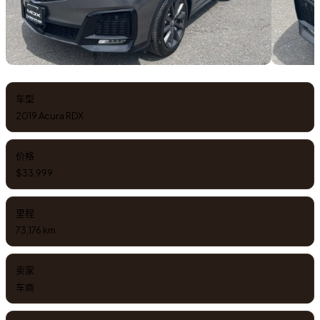
车型
2019 Acura RDX
价格
$33,999
里程
73,176 km
卖家
车商