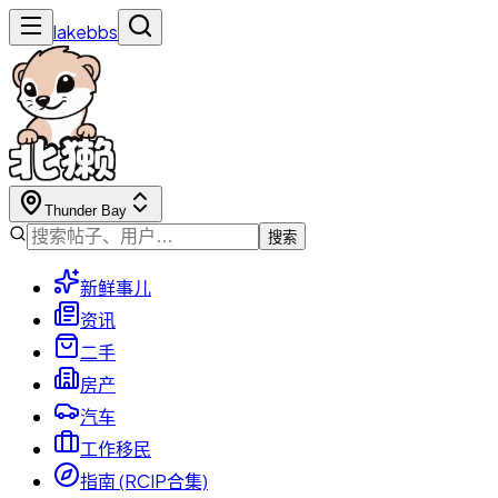
lakebbs
Thunder Bay
搜索
新鲜事儿
资讯
二手
房产
汽车
工作移民
指南 (RCIP合集)