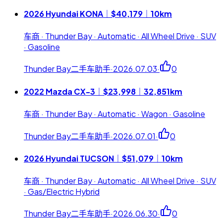
2026 Hyundai KONA｜$40,179｜10km
车商 · Thunder Bay · Automatic · All Wheel Drive · SUV
· Gasoline
Thunder Bay二手车助手
·
2026.07.03
·
0
2022 Mazda CX-3｜$23,998｜32,851km
车商 · Thunder Bay · Automatic · Wagon · Gasoline
Thunder Bay二手车助手
·
2026.07.01
·
0
2026 Hyundai TUCSON｜$51,079｜10km
车商 · Thunder Bay · Automatic · All Wheel Drive · SUV
· Gas/Electric Hybrid
Thunder Bay二手车助手
·
2026.06.30
·
0