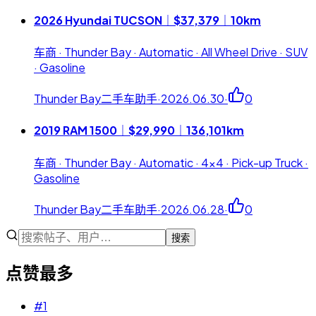
2026 Hyundai TUCSON｜$37,379｜10km
车商 · Thunder Bay · Automatic · All Wheel Drive · SUV
· Gasoline
Thunder Bay二手车助手
·
2026.06.30
·
0
2019 RAM 1500｜$29,990｜136,101km
车商 · Thunder Bay · Automatic · 4x4 · Pick-up Truck ·
Gasoline
Thunder Bay二手车助手
·
2026.06.28
·
0
搜索
点赞最多
#
1