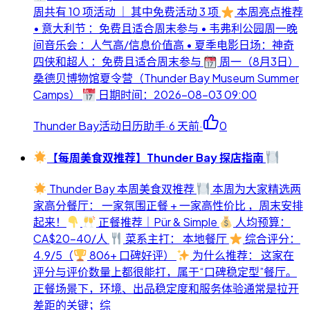
周共有 10 项活动 ｜ 其中免费活动 3 项
本周亮点推荐
• 意大利节 ：免费且适合周末参与 • 韦弗利公园周一晚
间音乐会 ：人气高/信息价值高 • 夏季电影日场：神奇
四侠和超人 ：免费且适合周末参与
周一（8月3日）
桑德贝博物馆夏令营（Thunder Bay Museum Summer
Camps）
日期时间：2026-08-03 09:00
Thunder Bay活动日历助手
·
6 天前
·
0
【每周美食双推荐】Thunder Bay 探店指南
Thunder Bay 本周美食双推荐
本周为大家精选两
家高分餐厅： 一家氛围正餐 + 一家高性价比 ，周末安排
起来！
正餐推荐｜Pür & Simple
人均预算：
CA$20-40/人
菜系主打： 本地餐厅
综合评分：
4.9/5（
806+ 口碑好评）
为什么推荐： 这家在
评分与评价数量上都很能打，属于“口碑稳定型”餐厅。
正餐场景下，环境、出品稳定度和服务体验通常是拉开
差距的关键；综