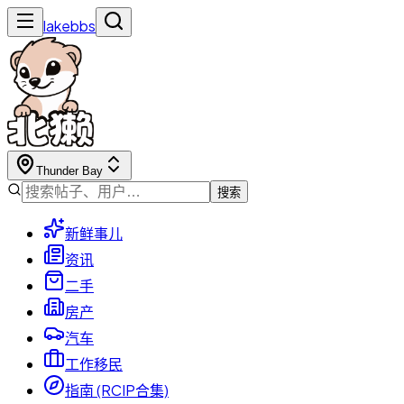
lakebbs
Thunder Bay
搜索
新鲜事儿
资讯
二手
房产
汽车
工作移民
指南 (RCIP合集)