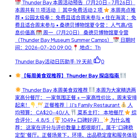
Thunder Bay 本周活动预告（7月20日 - 7月26日）
本周共有 11 项活动 ｜ 其中免费活动 2 项
本周亮点推
荐 • 公园太极拳 ：免费且适合周末参与 • 住在海滨 ：免
费且适合周末参与 • 桑德贝博物馆夏令营 ：人气高/信
息价值高
周一（7月20日） 桑德贝博物馆夏令营
（Thunder Bay Museum Summer Camps）
日期时
间：2026-07-20 09:00
地点：Th
Thunder Bay活动日历助手
·
19 天前
·
0
【每周美食双推荐】Thunder Bay 探店指南
Thunder Bay 本周美食双推荐
本周为大家精选两
家高分餐厅： 一家氛围正餐 + 一家高性价比 ，周末安排
起来！
正餐推荐｜JJ's Family Restaurant
人
均预算： CA$20-40/人
菜系主打： 本地餐厅
综
合评分： 4.8/5（
1049+ 口碑好评）
为什么推
荐： 这家在评分与评价数量上都很能打，属于“口碑稳
定型”餐厅。正餐场景下，环境、出品稳定度和服务体验