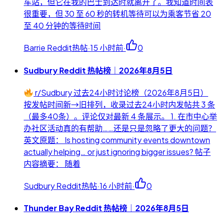
车站，但它在我的巴士到达时就离开了。我知道时间表
很重要，但 30 至 60 秒的转机等待可以为乘客节省 20
至 40 分钟的等待时间
Barrie Reddit热帖
·
15 小时前
·
0
Sudbury Reddit 热帖榜｜2026年8月5日
r/Sudbury 过去24小时讨论榜（2026年8月5日）
按发帖时间新→旧排列，收录过去24小时内发帖共 3 条
（最多40条）。评论仅对最新 4 条展示。 1. 在市中心举
办社区活动真的有帮助……还是只是忽略了更大的问题？
英文原题： Is hosting community events downtown
actually helping… or just ignoring bigger issues? 帖子
内容摘要： 随着
Sudbury Reddit热帖
·
16 小时前
·
0
Thunder Bay Reddit 热帖榜｜2026年8月5日