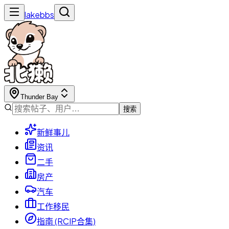
lakebbs
Thunder Bay
搜索
新鲜事儿
资讯
二手
房产
汽车
工作移民
指南 (RCIP合集)