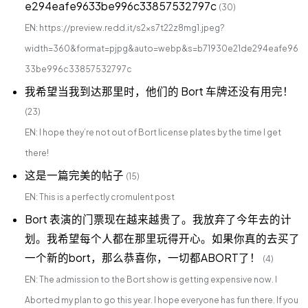
e294eafe9633be996c33857532797c
(30)
EN: https://preview.redd.it/s2xs7t22z8mg1.jpeg?
width=360&format=pjpg&auto=webp&s=b71930e21de294eafe96
33be996c33857532797c
我希望当我到达那里时，他们的 Bort 车牌还没有用完！
(23)
EN: I hope they’re not out of Bort license plates by the time I get
there!
这是一篇完美的帖子
(15)
EN: This is a perfectly cromulent post
Bort 表演的门票现在越来越贵了。我放弃了今年去的计
划。我希望每个人都在那里玩得开心。如果你真的去买了
一个新的bort，那么恭喜你，一切都ABORT了！
(4)
EN: The admission to the Bort show is getting expensive now. I
Aborted my plan to go this year. I hope everyone has fun there. If you