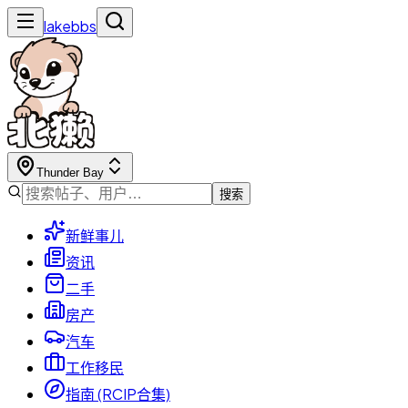
lakebbs
Thunder Bay
搜索
新鲜事儿
资讯
二手
房产
汽车
工作移民
指南 (RCIP合集)