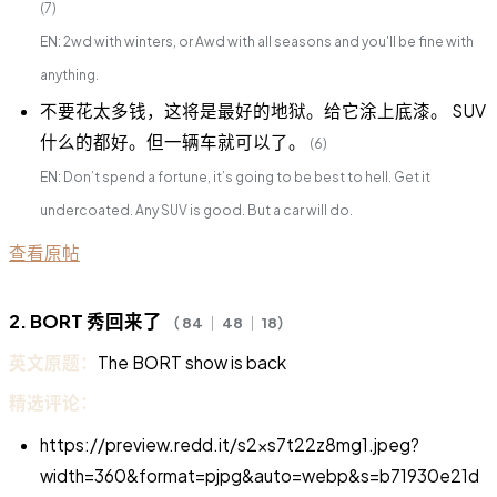
(7)
EN: 2wd with winters, or Awd with all seasons and you'll be fine with
anything.
不要花太多钱，这将是最好的地狱。给它涂上底漆。 SUV
什么的都好。但一辆车就可以了。
(6)
EN: Don’t spend a fortune, it’s going to be best to hell. Get it
undercoated. Any SUV is good. But a car will do.
查看原帖
2. BORT 秀回来了
（ 84 ｜ 48 ｜ 18）
英文原题：
The BORT show is back
精选评论：
https://preview.redd.it/s2xs7t22z8mg1.jpeg?
width=360&format=pjpg&auto=webp&s=b71930e21d