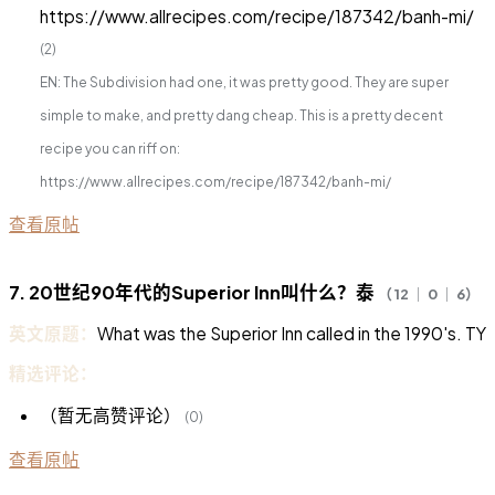
https://www.allrecipes.com/recipe/187342/banh-mi/
(2)
EN: The Subdivision had one, it was pretty good. They are super
simple to make, and pretty dang cheap. This is a pretty decent
recipe you can riff on:
https://www.allrecipes.com/recipe/187342/banh-mi/
查看原帖
7. 20世纪90年代的Superior Inn叫什么？泰
（ 12 ｜ 0 ｜ 6）
英文原题：
What was the Superior Inn called in the 1990's. TY
精选评论：
（暂无高赞评论）
(0)
查看原帖