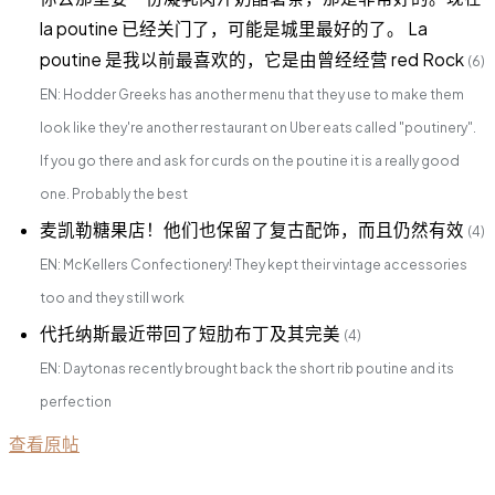
la poutine 已经关门了，可能是城里最好的了。 La
poutine 是我以前最喜欢的，它是由曾经经营 red Rock
(6)
EN: Hodder Greeks has another menu that they use to make them
look like they're another restaurant on Uber eats called "poutinery".
If you go there and ask for curds on the poutine it is a really good
one. Probably the best
麦凯勒糖果店！他们也保留了复古配饰，而且仍然有效
(4)
EN: McKellers Confectionery! They kept their vintage accessories
too and they still work
代托纳斯最近带回了短肋布丁及其完美
(4)
EN: Daytonas recently brought back the short rib poutine and its
perfection
查看原帖