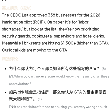
英文摘录（核对）：
The CEDC just approved 358 businesses for the 2026
immigration pilot (RCIP). On paper, it's for "labor
shortages," but look at the list: they're now prioritizing
security guards, cooks,retail supervisors and hotel clerks.
Meanwhile 1 bhk rents are hitting $1,500+ (higher than GTA).
Our local kids are moving to the GTA
精选评论：
为什么你认为每个人都会知道所有这些缩写的含义？
(8)
EN: Why would u think everyone would know the meaning of all these
abbreviations?
如果 bhk 租金是指住房，那么你认为 GTA 的租金更便宜
就大错特错了。
(4)
EN: If bhk rent is in reference to housing, you are very wrong about it