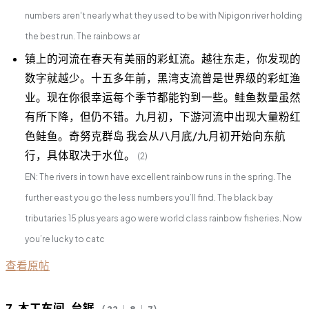
numbers aren't nearly what they used to be with Nipigon river holding
the best run. The rainbows ar
镇上的河流在春天有美丽的彩虹流。越往东走，你发现的
数字就越少。十五多年前，黑湾支流曾是世界级的彩虹渔
业。现在你很幸运每个季节都能钓到一些。鲑鱼数量虽然
有所下降，但仍不错。九月初，下游河流中出现大量粉红
色鲑鱼。奇努克群岛 我会从八月底/九月初开始向东航
行，具体取决于水位。
(2)
EN: The rivers in town have excellent rainbow runs in the spring. The
further east you go the less numbers you’ll find. The black bay
tributaries 15 plus years ago were world class rainbow fisheries. Now
you’re lucky to catc
查看原帖
7. 木工车间-台锯
（ 22 ｜ 8 ｜ 7）