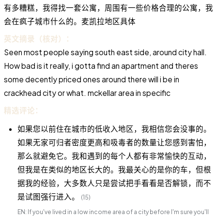
有多糟糕，我得找一套公寓，周围有一些价格合理的公寓，我
会在疯子城市什么的。麦凯拉地区具体
英文摘录（核对）：
Seen most people saying south east side, around city hall.
How bad is it really, i gotta find an apartment and theres
some decently priced ones around there will i be in
crackhead city or what. mckellar area in specific
精选评论：
如果您以前住在城市的低收入地区，我相信您会没事的。
如果无家可归者密度更高和吸毒者的数量让您感到害怕，
那么就避免它。我和遇到的每个人都有非常愉快的互动，
但我是在类似的地区长大的。我最关心的是你的车，但根
据我的经验，大多数人只是尝试把手看看是否解锁，而不
是试图强行进入。
(15)
EN: If you've lived in a low income area of a city before I'm sure you'll