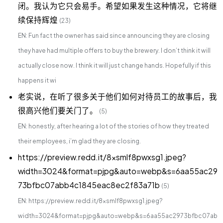
闭。我认为它只会易手。希望如果发生这种情况，它将继
续保持辉煌
(23)
EN: Fun fact the owner has said since announcing they are closing
they have had multiple offers to buy the brewery. I don’t think it will
actually close now. I think it will just change hands. Hopefully if this
happens it wi
老实说，在听了很多关于他们如何对待员工的故事后，我
很高兴他们要关门了。
(5)
EN: honestly, after hearing a lot of the stories of how they treated
their employees, i’m glad they are closing.
https://preview.redd.it/8xsmlf8pwxsg1.jpeg?
width=3024&format=pjpg&auto=webp&s=6aa55ac29
73bfbc07abb4c1845eac8ec2f83a71b
(5)
EN: https://preview.redd.it/8xsmlf8pwxsg1.jpeg?
width=3024&format=pjpg&auto=webp&s=6aa55ac2973bfbc07ab