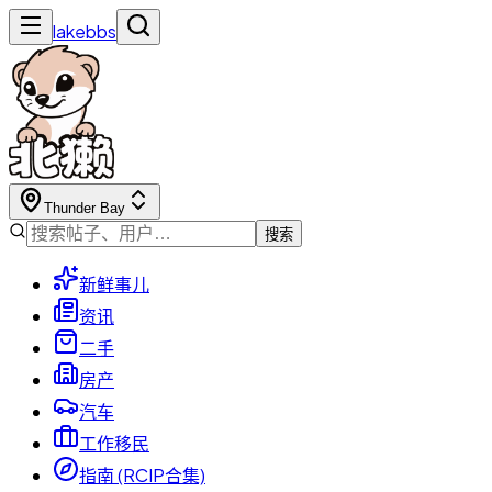
lakebbs
Thunder Bay
搜索
新鲜事儿
资讯
二手
房产
汽车
工作移民
指南 (RCIP合集)