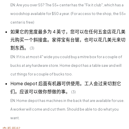
EN: Are you over 55? The 55+ center has the "Fix it club", which has a
woodshop available for $50 a year. (For access to the shop, the 55+
center is free)
如果它的宽度最多为 4 英寸，您可以在任何五金店花几美
元购买一个斜接盒。家得宝有台锯，也可以花几美元来切
割东西。
(3)
EN: If it is at most 4" wide you could buy a mitre box for a couple of
bucks at any hardware store. Home depot has a table saw and will
cut things for a couple of bucks too.
Home depot 后面有机器可供使用。工人会过来切割它
们。应该可以做你想做的事。
(3)
EN: Home depot has machines in the back that are available for use.
A worker will come and cut them. Should be able to do what you
want.
查看原帖