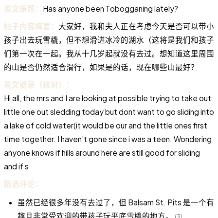
英文原题：
Has anyone been Tobogganing lately?
帖子内容摘要：
大家好，我和夫人正在考虑今天是否可以带小
孩子出去玩雪橇，但不想滑进冰冷的湖水（这将是我们和孩子
们第一次在一起。我从十几岁起就没有去过。想知道这里周围
的山是否仍然适合滑行，如果是的话，现在哪些山最好？
英文摘录（核对）：
Hi all, the mrs and I are looking at possible trying to take out
little one out sledding today but dont want to go sliding into
a lake of cold water(it would be our and the little ones first
time together. I haven't gone since i was a teen. Wondering
anyone knows if hills around here are still good for sliding
and if s
精选评论：
虽然已经很多年没有去过了，但 Balsam St. Pits 是一个有
趣且非常受欢迎的带孩子玩平底雪橇的地方。
(3)