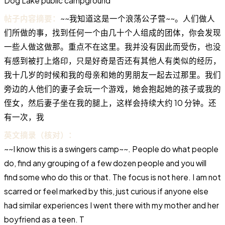
Dog Lake public campground
帖子内容摘要：
~~我知道这是一个浪荡公子营~~。人们做人
们所做的事，找到任何一个由几十个人组成的团体，你会发现
一些人做这做那。重点不在这里。我并没有因此而受伤，也没
有感到被打上烙印，只是好奇是否还有其他人有类似的经历，
我十几岁的时候和我的母亲和她的男朋友一起去过那里。我们
旁边的人他们的妻子会玩一个游戏，她会抱起她的孩子或我的
侄女，然后妻子坐在我的腿上，这样会持续大约 10 分钟。还
有一次，我
英文摘录（核对）：
~~I know this is a swingers camp~~. People do what people
do, find any grouping of a few dozen people and you will
find some who do this or that. The focus is not here. I am not
scarred or feel marked by this, just curious if anyone else
had similar experiences I went there with my mother and her
boyfriend as a teen. T