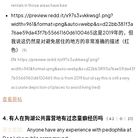
rentals in those areas have bee
https://preview.redd.it/x97s3xvkkwsg1.png?
width=961&format=png&auto=webp&s=d22bb381f3a
76ae59da43f7b55661160d6100465这是2019年的，但
我说这仍然是对避免居住的地方的非常准确的描述（红
色）
(9)
EN: https://preview.redd.it/x97s3xvkkwsg1.png?
width=961&format=png&auto=webp&s=d22bb381f3a76ae59da43f
7b55661160d6100465 this is from 2019 but id say this is still a very
accurate depiction of places to avoid living (red)
查看原帖
4. 有人在狗湖公共露营地有过恋童癖经历吗
（ 42 ｜ 0 ｜ 21）
英文原题：
Anyone have any experience with pedophilia at