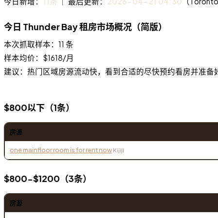
今日新增：
11条
｜ 最后更新：
2026-04-21 04:30
（Toront
今日 Thunder Bay 租房市场概况（简版）
本次抓取样本：11 条
样本均价：$1618/月
建议：热门区域房源流动快，看到合适的尽快预约看房并准备好
$800以下（1条）
房源
one mainfloor room is for rent now
Kijiji
$800-$1200（3条）
房源