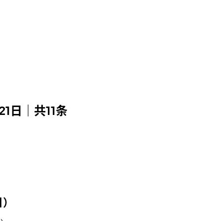
月21日｜共11条
日）