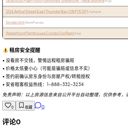
Spacious Main Floor Furnished 1 Bedroom - Near Algoma
Kijiji
2126 Arthur Street East Thunder Bay ON P7E 5P1
Zumper
Single Unit
RentPanda
Waterfront Penthouse Condo For Rent
Kijiji
租房安全提醒
• 没看房不交钱，警惕远程租房骗局
• 价格太低要小心（可能是骗局或信息不实）
• 签约前确认房东身份与房屋产权/转租授权
• 安省租客权益热线：1-888-332-3234
免责声明：以上房源信息来自公开平台自动整理，仅供参考，
0
0
收藏
评论
0