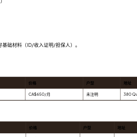
o）
基础材料（ID/收入证明/担保人）。
价格
户型
地址
CA$650/月
未注明
380 Qu
价格
户型
地址