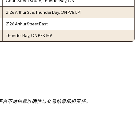
Court Street South, Thunder Bay, ON
2126 Arthur St E, Thunder Bay, ON P7E 5P1
2126 Arthur Street East
Thunder Bay, ON P7K 1B9
平台不对信息准确性与交易结果承担责任。