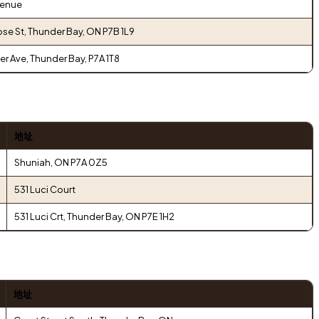
venue
se St, Thunder Bay, ON P7B 1L9
r Ave, Thunder Bay, P7A 1T8
地址
Shuniah, ON P7A 0Z5
531 Luci Court
531 Luci Crt, Thunder Bay, ON P7E 1H2
地址