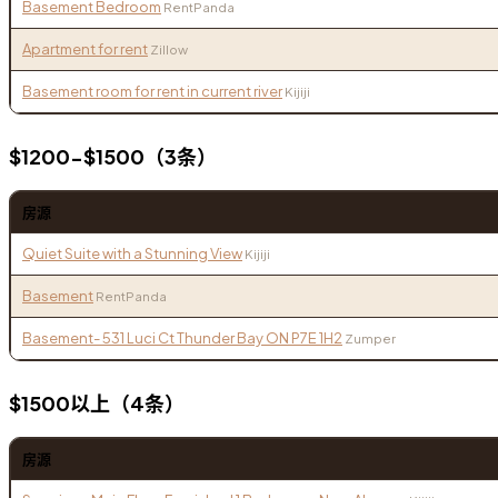
Basement Bedroom
RentPanda
Apartment for rent
Zillow
Basement room for rent in current river
Kijiji
$1200-$1500（3条）
房源
Quiet Suite with a Stunning View
Kijiji
Basement
RentPanda
Basement- 531 Luci Ct Thunder Bay ON P7E 1H2
Zumper
$1500以上（4条）
房源