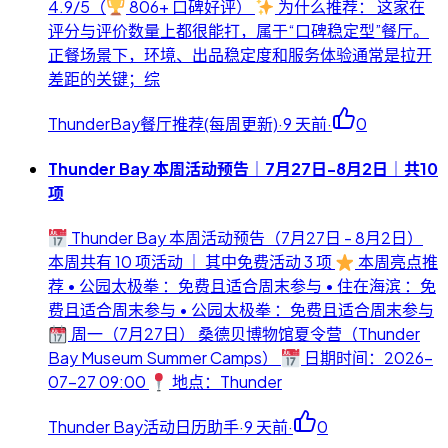
4.9/5（
806+ 口碑好评）
为什么推荐： 这家在
评分与评价数量上都很能打，属于“口碑稳定型”餐厅。
正餐场景下，环境、出品稳定度和服务体验通常是拉开
差距的关键；综
ThunderBay餐厅推荐(每周更新)
·
9 天前
·
0
Thunder Bay 本周活动预告｜7月27日-8月2日｜共10
项
Thunder Bay 本周活动预告（7月27日 - 8月2日）
本周共有 10 项活动 ｜ 其中免费活动 3 项
本周亮点推
荐 • 公园太极拳 ：免费且适合周末参与 • 住在海滨 ：免
费且适合周末参与 • 公园太极拳 ：免费且适合周末参与
周一（7月27日） 桑德贝博物馆夏令营（Thunder
Bay Museum Summer Camps）
日期时间：2026-
07-27 09:00
地点：Thunder
Thunder Bay活动日历助手
·
9 天前
·
0