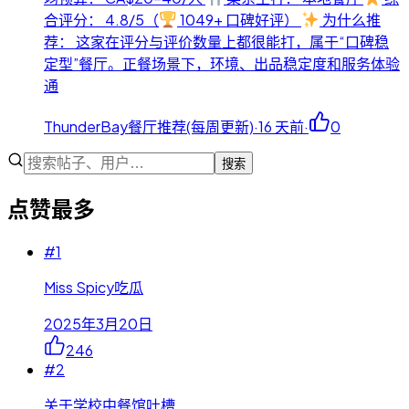
合评分： 4.8/5（
1049+ 口碑好评）
为什么推
荐： 这家在评分与评价数量上都很能打，属于“口碑稳
定型”餐厅。正餐场景下，环境、出品稳定度和服务体验
通
ThunderBay餐厅推荐(每周更新)
·
16 天前
·
0
搜索
点赞最多
#
1
Miss Spicy吃瓜
2025年3月20日
246
#
2
关于学校中餐馆吐槽