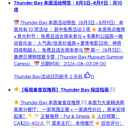
Thunder Bay 本周活动预告｜8月3日-8月9日｜共10
项
Thunder Bay 本周活动预告（8月3日 - 8月9日） 本
周共有 10 项活动 ｜ 其中免费活动 3 项
本周亮点推荐
• 意大利节 ：免费且适合周末参与 • 韦弗利公园周一晚
间音乐会 ：人气高/信息价值高 • 夏季电影日场：神奇
四侠和超人 ：免费且适合周末参与
周一（8月3日）
桑德贝博物馆夏令营（Thunder Bay Museum Summer
Camps）
日期时间：2026-08-03 09:00
Thunder Bay活动日历助手
·
2 天前
·
0
【每周美食双推荐】Thunder Bay 探店指南
Thunder Bay 本周美食双推荐
本周为大家精选两
家高分餐厅： 一家氛围正餐 + 一家高性价比 ，周末安排
起来！
正餐推荐｜Pür & Simple
人均预算：
CA$20-40/人
菜系主打： 本地餐厅
综合评分：