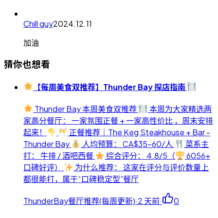
Chill guy
2024.12.11
加油
猜你也想看
【每周美食双推荐】Thunder Bay 探店指南
Thunder Bay 本周美食双推荐
本周为大家精选两
家高分餐厅： 一家氛围正餐 + 一家高性价比 ，周末安排
起来！
正餐推荐｜The Keg Steakhouse + Bar -
Thunder Bay
人均预算： CA$35-60/人
菜系主
打： 牛排 / 酒吧西餐
综合评分： 4.8/5（
6056+
口碑好评）
为什么推荐： 这家在评分与评价数量上
都很能打，属于“口碑稳定型”餐厅
ThunderBay餐厅推荐(每周更新)
·
2 天前
·
0