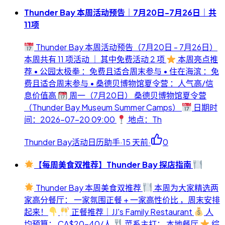
Thunder Bay 本周活动预告｜7月20日-7月26日｜共
11项
Thunder Bay 本周活动预告（7月20日 - 7月26日）
本周共有 11 项活动 ｜ 其中免费活动 2 项
本周亮点推
荐 • 公园太极拳 ：免费且适合周末参与 • 住在海滨 ：免
费且适合周末参与 • 桑德贝博物馆夏令营 ：人气高/信
息价值高
周一（7月20日） 桑德贝博物馆夏令营
（Thunder Bay Museum Summer Camps）
日期时
间：2026-07-20 09:00
地点：Th
Thunder Bay活动日历助手
·
15 天前
·
0
【每周美食双推荐】Thunder Bay 探店指南
Thunder Bay 本周美食双推荐
本周为大家精选两
家高分餐厅： 一家氛围正餐 + 一家高性价比 ，周末安排
起来！
正餐推荐｜JJ's Family Restaurant
人
均预算： CA$20-40/人
菜系主打： 本地餐厅
综