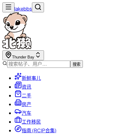
lakebbs
Thunder Bay
搜索
新鲜事儿
资讯
二手
房产
汽车
工作移民
指南 (RCIP合集)