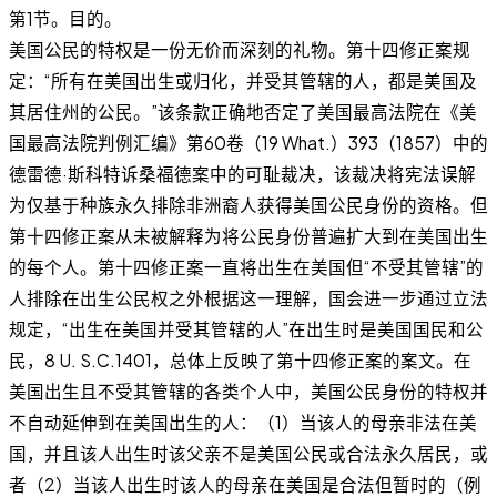
第1节。目的。
美国公民的特权是一份无价而深刻的礼物。第十四修正案规
定：“所有在美国出生或归化，并受其管辖的人，都是美国及
其居住州的公民。”该条款正确地否定了美国最高法院在《美
国最高法院判例汇编》第60卷（19 What.）393（1857）中的
德雷德·斯科特诉桑福德案中的可耻裁决，该裁决将宪法误解
为仅基于种族永久排除非洲裔人获得美国公民身份的资格。但
第十四修正案从未被解释为将公民身份普遍扩大到在美国出生
的每个人。第十四修正案一直将出生在美国但“不受其管辖”的
人排除在出生公民权之外根据这一理解，国会进一步通过立法
规定，“出生在美国并受其管辖的人”在出生时是美国国民和公
民，8 U. S.C.1401，总体上反映了第十四修正案的案文。在
美国出生且不受其管辖的各类个人中，美国公民身份的特权并
不自动延伸到在美国出生的人：（1）当该人的母亲非法在美
国，并且该人出生时该父亲不是美国公民或合法永久居民，或
者（2）当该人出生时该人的母亲在美国是合法但暂时的（例