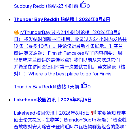
Sudbury Reddit热帖
·
23 小时前
·
0
Thunder Bay Reddit 热帖榜｜2026年8月6日
r/ThunderBay 过去24小时讨论榜（2026年8月6
日） 按发帖时间新→旧排列，收录过去24小时内发帖共
19 条（最多40条）。评论仅对最新 4 条展示。 1. 芬兰
煎饼 英文原题： Finnish Pancakes 帖子内容摘要： 哪
里是吃芬兰煎饼的最佳地点？我们以前从未吃过它们，
并希望在访问桑德贝时第一次尝试它们。 英文摘录（核
对）： Where is the best place to go for Finnis
Thunder Bay Reddit热帖
·
1 天前
·
0
Lakehead 校园资讯｜2026年8月6日
Lakehead 校园资讯｜2026年8月6日
重要通知 理学
硕士论文提案 - 生物学：BrandonGuoth 标题：“检查牲
畜放牧对安大略省卡登附近阿尔瓦植物群落组合的影响”