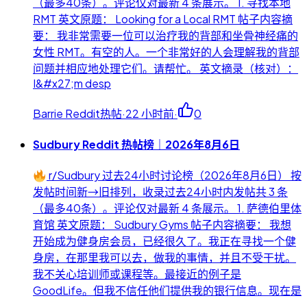
（最多40条）。评论仅对最新 4 条展示。 1. 寻找本地
RMT 英文原题： Looking for a Local RMT 帖子内容摘
要： 我非常需要一位可以治疗我的背部和坐骨神经痛的
女性 RMT。有空的人。一个非常好的人会理解我的背部
问题并相应地处理它们。请帮忙。 英文摘录（核对）：
I&#x27;m desp
Barrie Reddit热帖
·
22 小时前
·
0
Sudbury Reddit 热帖榜｜2026年8月6日
r/Sudbury 过去24小时讨论榜（2026年8月6日） 按
发帖时间新→旧排列，收录过去24小时内发帖共 3 条
（最多40条）。评论仅对最新 4 条展示。 1. 萨德伯里体
育馆 英文原题： Sudbury Gyms 帖子内容摘要： 我想
开始成为健身房会员，已经很久了。我正在寻找一个健
身房，在那里我可以去，做我的事情，并且不受干扰。
我不关心培训师或课程等。最接近的例子是
GoodLife。但我不信任他们提供我的银行信息。现在是