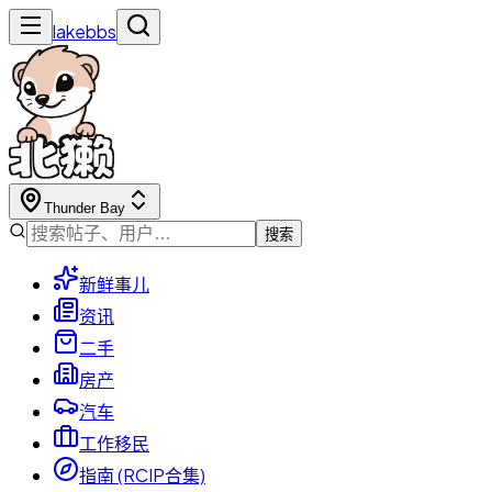
lakebbs
Thunder Bay
搜索
新鲜事儿
资讯
二手
房产
汽车
工作移民
指南 (RCIP合集)