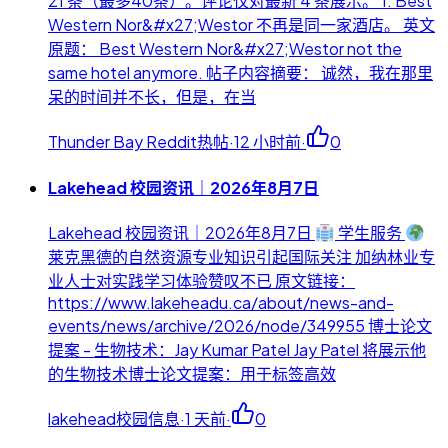
21 条（最多40条）。评论仅对最新 4 条展示。 1. Best
Western Nor&#x27;Westor 不再是同一家酒店。 英文
原题： Best Western Nor&#x27;Westor not the
same hotel anymore. 帖子内容摘要： 诚然，我在那里
呆的时间并不长，但是，在当
Thunder Bay Reddit热帖
·
12 小时前
·
0
Lakehead 校园资讯｜2026年8月7日
Lakehead 校园资讯｜2026年8月7日
学生服务
莱克黑德的自然资源专业知识引起国际关注 加纳林业专
业人士对实践学习体验赞叹不已 原文链接：
https://www.lakeheadu.ca/about/news-and-
events/news/archive/2026/node/349955 博士论文
提案 - 生物技术：Jay Kumar Patel Jay Patel 将展示他
的生物技术博士论文提案：用于标签高效
lakehead校园信息
·
1 天前
·
0