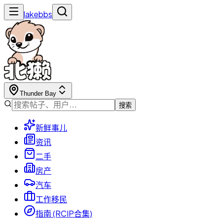
lakebbs
Thunder Bay
搜索
新鲜事儿
资讯
二手
房产
汽车
工作移民
指南 (RCIP合集)