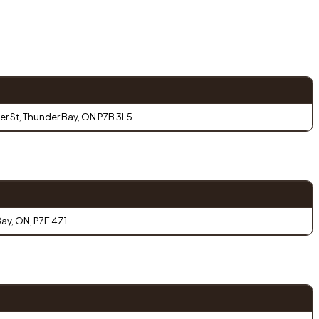
er St, Thunder Bay, ON P7B 3L5
Bay, ON, P7E 4Z1