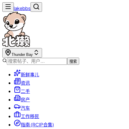
lakebbs
Thunder Bay
搜索
新鲜事儿
资讯
二手
房产
汽车
工作移民
指南 (RCIP合集)