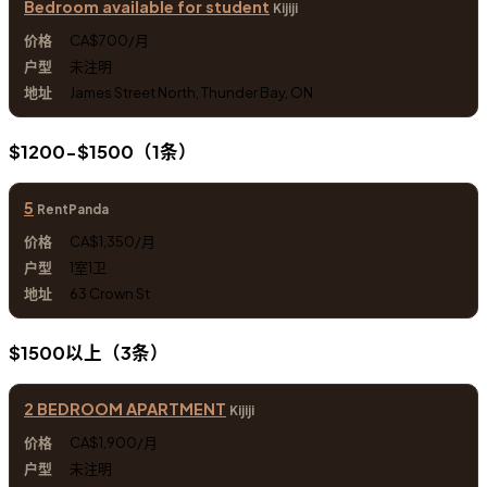
Bedroom available for student
Kijiji
CA$700/月
未注明
James Street North, Thunder Bay, ON
$1200-$1500（1条）
5
RentPanda
CA$1,350/月
1室1卫
63 Crown St
$1500以上（3条）
2 BEDROOM APARTMENT
Kijiji
CA$1,900/月
未注明