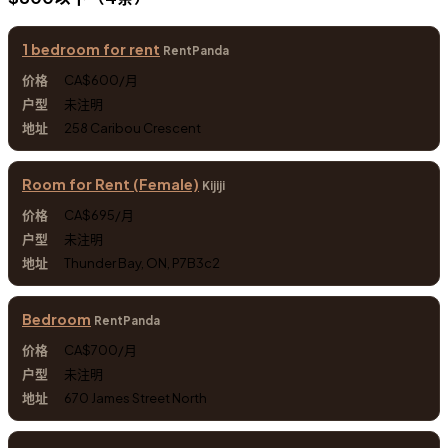
1 bedroom for rent
RentPanda
CA$600/月
未注明
258 Caribou Crescent
Room for Rent (Female)
Kijiji
CA$695/月
未注明
Thunder Bay, ON, P7B3c2
Bedroom
RentPanda
CA$700/月
未注明
670 James Street North