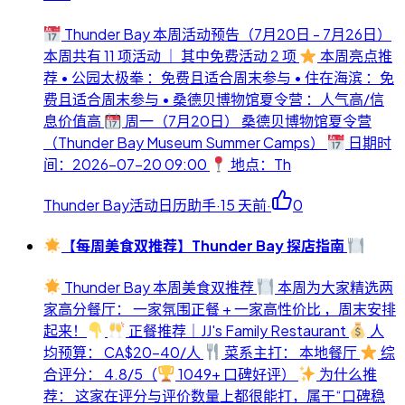
Thunder Bay 本周活动预告（7月20日 - 7月26日）
本周共有 11 项活动 ｜ 其中免费活动 2 项
本周亮点推
荐 • 公园太极拳 ：免费且适合周末参与 • 住在海滨 ：免
费且适合周末参与 • 桑德贝博物馆夏令营 ：人气高/信
息价值高
周一（7月20日） 桑德贝博物馆夏令营
（Thunder Bay Museum Summer Camps）
日期时
间：2026-07-20 09:00
地点：Th
Thunder Bay活动日历助手
·
15 天前
·
0
【每周美食双推荐】Thunder Bay 探店指南
Thunder Bay 本周美食双推荐
本周为大家精选两
家高分餐厅： 一家氛围正餐 + 一家高性价比 ，周末安排
起来！
正餐推荐｜JJ's Family Restaurant
人
均预算： CA$20-40/人
菜系主打： 本地餐厅
综
合评分： 4.8/5（
1049+ 口碑好评）
为什么推
荐： 这家在评分与评价数量上都很能打，属于“口碑稳