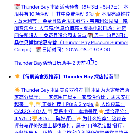
Thunder Bay 本周活动预告（8月3日 - 8月9日） 本
周共有 10 项活动 ｜ 其中免费活动 3 项
本周亮点推荐
• 意大利节 ：免费且适合周末参与 • 韦弗利公园周一晚
间音乐会 ：人气高/信息价值高 • 夏季电影日场：神奇
四侠和超人 ：免费且适合周末参与
周一（8月3日）
桑德贝博物馆夏令营（Thunder Bay Museum Summer
Camps）
日期时间：2026-08-03 09:00
Thunder Bay活动日历助手
·
2 天前
·
0
【每周美食双推荐】Thunder Bay 探店指南
Thunder Bay 本周美食双推荐
本周为大家精选两
家高分餐厅： 一家氛围正餐 + 一家高性价比 ，周末安排
起来！
正餐推荐｜Pür & Simple
人均预算：
CA$20-40/人
菜系主打： 本地餐厅
综合评分：
4.9/5（
806+ 口碑好评）
为什么推荐： 这家在
评分与评价数量上都很能打，属于“口碑稳定型”餐厅。
正餐场景下，环境、出品稳定度和服务体验通常是拉开