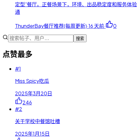
定型”餐厅。正餐场景下，环境、出品稳定度和服务体验
通
ThunderBay餐厅推荐(每周更新)
·
16 天前
·
0
搜索
点赞最多
#
1
Miss Spicy吃瓜
2025年3月20日
246
#
2
关于学校中餐馆吐槽
2025年1月15日