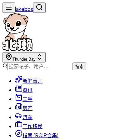
lakebbs
Thunder Bay
搜索
新鲜事儿
资讯
二手
房产
汽车
工作移民
指南 (RCIP合集)