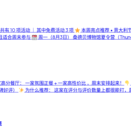
周共有 10 项活动 ｜ 其中免费活动 3 项
本周亮点推荐 • 意大利
费且适合周末参与
周一（8月3日） 桑德贝博物馆夏令营（Thunder B
高分餐厅： 一家氛围正餐 + 一家高性价比 ，周末安排起来！
口碑好评）
为什么推荐： 这家在评分与评价数量上都很能打，
项