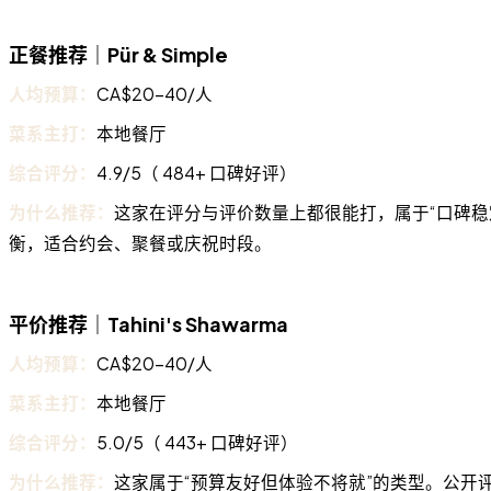
正餐推荐｜Pür & Simple
人均预算：
CA$20-40/人
菜系主打：
本地餐厅
综合评分：
4.9/5（ 484+ 口碑好评）
为什么推荐：
这家在评分与评价数量上都很能打，属于“口碑
衡，适合约会、聚餐或庆祝时段。
平价推荐｜Tahini's Shawarma
人均预算：
CA$20-40/人
菜系主打：
本地餐厅
综合评分：
5.0/5（ 443+ 口碑好评）
为什么推荐：
这家属于“预算友好但体验不将就”的类型。公