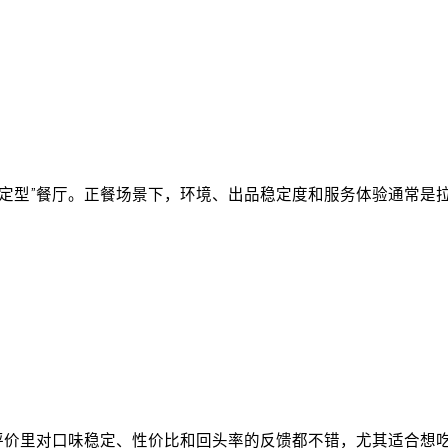
稳定型”餐厅。正餐场景下，环境、出品稳定度和服务体验通常是
开评价里对口味稳定、性价比和回头率的反馈都不错，尤其适合想