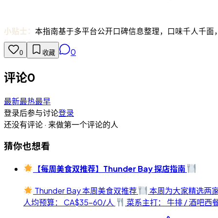
小贴士：
本指南基于多平台公开口碑信息整理，口味千人千面
0
0
收藏
评论
0
最新
最热
最早
登录后参与讨论
登录
还没有评论 · 来做第一个评论的人
猜你也想看
【每周美食双推荐】Thunder Bay 探店指南
Thunder Bay 本周美食双推荐
本周为大家精选两家
人均预算： CA$35-60/人
菜系主打： 牛排 / 酒吧西