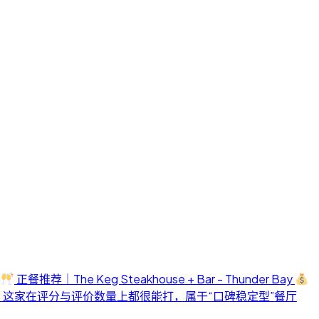
正餐推荐｜The Keg Steakhouse + Bar - Thunder Bay
 这家在评分与评价数量上都很能打，属于“口碑稳定型”餐厅