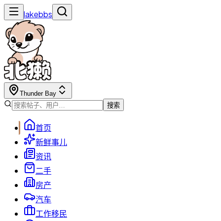
lakebbs
Thunder Bay
搜索
首页
新鲜事儿
资讯
二手
房产
汽车
工作移民