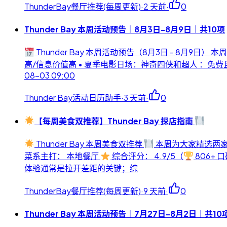
ThunderBay餐厅推荐(每周更新)
·
2 天前
·
0
Thunder Bay 本周活动预告｜8月3日-8月9日｜共10项
Thunder Bay 本周活动预告（8月3日 - 8月9日） 本
高/信息价值高 • 夏季电影日场：神奇四侠和超人 ：免
08-03 09:00
Thunder Bay活动日历助手
·
3 天前
·
0
【每周美食双推荐】Thunder Bay 探店指南
Thunder Bay 本周美食双推荐
本周为大家精选两家
菜系主打： 本地餐厅
综合评分： 4.9/5（
806+ 
体验通常是拉开差距的关键；综
ThunderBay餐厅推荐(每周更新)
·
9 天前
·
0
Thunder Bay 本周活动预告｜7月27日-8月2日｜共10