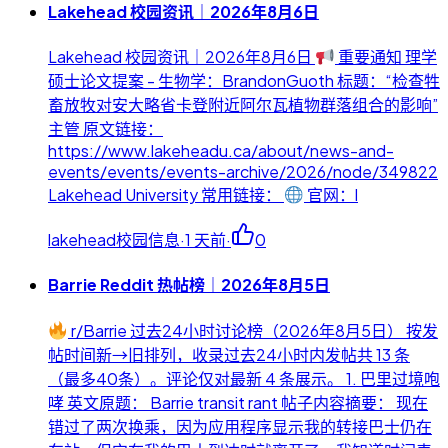
Lakehead 校园资讯｜2026年8月6日
Lakehead 校园资讯｜2026年8月6日
重要通知 理学
硕士论文提案 - 生物学：BrandonGuoth 标题：“检查牲
畜放牧对安大略省卡登附近阿尔瓦植物群落组合的影响”
主管 原文链接：
https://www.lakeheadu.ca/about/news-and-
events/events/events-archive/2026/node/349822
Lakehead University 常用链接：
官网：l
lakehead校园信息
·
1 天前
·
0
Barrie Reddit 热帖榜｜2026年8月5日
r/Barrie 过去24小时讨论榜（2026年8月5日） 按发
帖时间新→旧排列，收录过去24小时内发帖共 13 条
（最多40条）。评论仅对最新 4 条展示。 1. 巴里过境咆
哮 英文原题： Barrie transit rant 帖子内容摘要： 现在
错过了两次换乘，因为应用程序显示我的转接巴士仍在