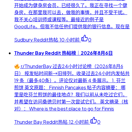
开始成为健身房会员，已经很久了。我正在寻找一个健
身房，在那里我可以去，做我的事情，并且不受干扰。
我不关心培训师或课程等。最接近的例子是
GoodLife。但我不信任他们提供我的银行信息。现在是
Sudbury Reddit热帖
·
10 小时前
·
0
Thunder Bay Reddit 热帖榜｜2026年8月6日
r/ThunderBay 过去24小时讨论榜（2026年8月6
日） 按发帖时间新→旧排列，收录过去24小时内发帖共
19 条（最多40条）。评论仅对最新 4 条展示。 1. 芬兰
煎饼 英文原题： Finnish Pancakes 帖子内容摘要： 哪
里是吃芬兰煎饼的最佳地点？我们以前从未吃过它们，
并希望在访问桑德贝时第一次尝试它们。 英文摘录（核
对）： Where is the best place to go for Finnis
Thunder Bay Reddit热帖
·
12 小时前
·
0