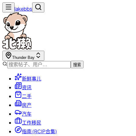
lakebbs
Thunder Bay
搜索
新鲜事儿
资讯
二手
房产
汽车
工作移民
指南 (RCIP合集)