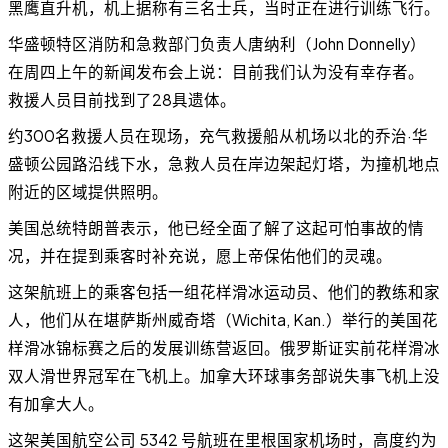
黑鹰直升机，机上据称有三名士兵，当时正在进行训练飞行。
华盛顿特区消防和急救部门负责人唐纳利（John Donnelly）
在周四上午的新闻发布会上说：目前我们认为没有幸存者。
救援人员目前找到了28具遗体。
约300名救援人员在现场，充气救援船从机场以北的乔治·华
盛顿公园路沿线下水，急救人员在岸边架起灯塔，为撞机地点
附近的区域提供照明。
美国总统特朗普表示，他已经全面了解了这起可怕事故的情
况，并在提到乘客时补充说，愿上帝保佑他们的灵魂。
这架航班上的乘客包括一组花样滑冰运动员、他们的教练和家
人，他们从在堪萨斯州威奇塔（Wichita, Kan.）举行的美国花
样滑冰锦标赛之后的发展训练营返回。俄罗斯证实前花样滑冰
双人滑世界冠军在飞机上。加拿大环球事务部说失事飞机上没
有加拿大人。
这架美国航空公司 5342 号航班在里根国家机场时，高度约为