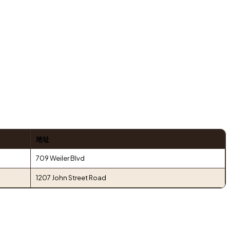
地址
709 Weiler Blvd
1207 John Street Road