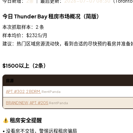
今日新增：
2条
｜ 最后更新：
2026-07-07 08:30
（Toront
今日 Thunder Bay 租房市场概况（简版）
本次抓取样本：2 条
样本均价：$2325/月
建议：热门区域房源流动快，看到合适的尽快预约看房并准备好
$1500以上（2条）
房源
APT. #302, 2 BDRM.
RentPanda
BRAND NEW, APT. #205
RentPanda
租房安全提醒
• 没看房不交钱，警惕远程租房骗局