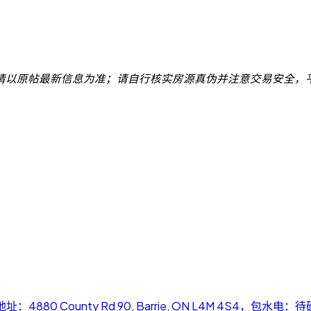
请以原帖最新信息为准；请自行核实房源真伪并注意交易安全，
址：4880 County Rd 90, Barrie, ON L4M 4S4，包水电：