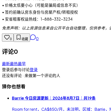
• 价格太低要小心（可能是骗局或信息不实）
• 签约前确认房东身份与房屋产权/转租授权
• 安省租客权益热线：1-888-332-3234
免责声明：以上房源信息来自公开平台自动整理，仅供参考，
0
0
收藏
评论
0
最新
最热
最早
登录后参与讨论
登录
还没有评论 · 来做第一个评论的人
猜你也想看
Barrie 今日房源更新｜2026年8月7日｜共19条
Room for rent，CA$850/月，未注明，区域：Barrie，地