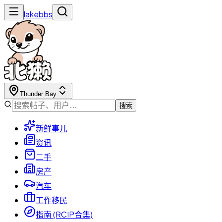
lakebbs
Thunder Bay
搜索
新鲜事儿
资讯
二手
房产
汽车
工作移民
指南 (RCIP合集)