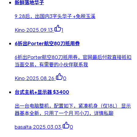
新鲜落地华子
9.28后，出国内3字头华子 +免税玉溪
Kino
·
2025.09.13
·
1
6折出Porter航空80刀抵用券
6折出Porter航空80刀抵用券，官网最后付款直接抵扣
当面交易，有需要的小伙伴联系我
Kino
·
2025.08.26
·
0
台式主机+显示器 $3400
出一台电脑整机，配置如下，紧凑机身（仅18L） 显示
器基本全新，只用了一个月 可小刀，详情私聊
basalta
·
2025.03.03
·
0