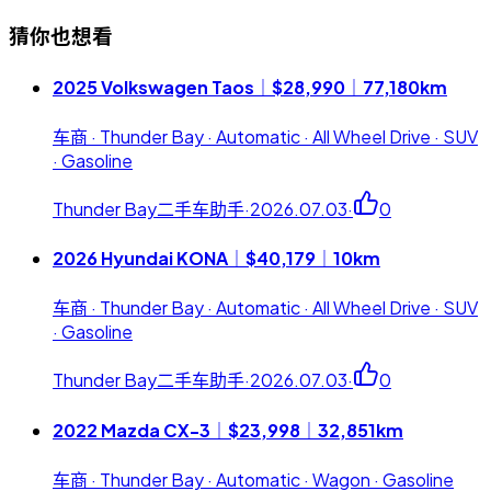
猜你也想看
2025 Volkswagen Taos｜$28,990｜77,180km
车商 · Thunder Bay · Automatic · All Wheel Drive · SUV
· Gasoline
Thunder Bay二手车助手
·
2026.07.03
·
0
2026 Hyundai KONA｜$40,179｜10km
车商 · Thunder Bay · Automatic · All Wheel Drive · SUV
· Gasoline
Thunder Bay二手车助手
·
2026.07.03
·
0
2022 Mazda CX-3｜$23,998｜32,851km
车商 · Thunder Bay · Automatic · Wagon · Gasoline