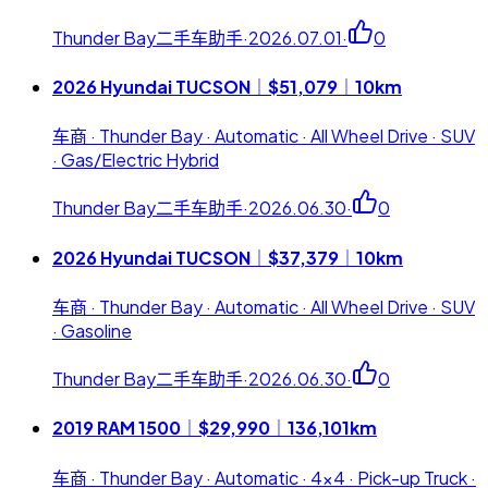
Thunder Bay二手车助手
·
2026.07.01
·
0
2026 Hyundai TUCSON｜$51,079｜10km
车商 · Thunder Bay · Automatic · All Wheel Drive · SUV
· Gas/Electric Hybrid
Thunder Bay二手车助手
·
2026.06.30
·
0
2026 Hyundai TUCSON｜$37,379｜10km
车商 · Thunder Bay · Automatic · All Wheel Drive · SUV
· Gasoline
Thunder Bay二手车助手
·
2026.06.30
·
0
2019 RAM 1500｜$29,990｜136,101km
车商 · Thunder Bay · Automatic · 4x4 · Pick-up Truck ·