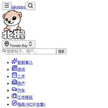
lakebbs
Thunder Bay
搜索
新鲜事儿
资讯
二手
房产
汽车
工作移民
指南 (RCIP合集)