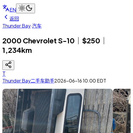
EN
返回
Thunder Bay
·
汽车
2000 Chevrolet S-10｜$250｜
1,234km
T
Thunder Bay二手车助手
2026-06-16 10:00
EDT