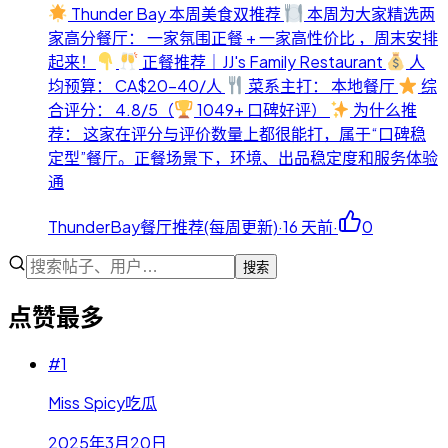
Thunder Bay 本周美食双推荐
本周为大家精选两
家高分餐厅： 一家氛围正餐 + 一家高性价比 ，周末安排
起来！
正餐推荐｜JJ's Family Restaurant
人
均预算： CA$20-40/人
菜系主打： 本地餐厅
综
合评分： 4.8/5（
1049+ 口碑好评）
为什么推
荐： 这家在评分与评价数量上都很能打，属于“口碑稳
定型”餐厅。正餐场景下，环境、出品稳定度和服务体验
通
ThunderBay餐厅推荐(每周更新)
·
16 天前
·
0
搜索
点赞最多
#
1
Miss Spicy吃瓜
2025年3月20日