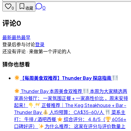
0
0
收藏
评论
0
最新
最热
最早
登录后参与讨论
登录
还没有评论 · 来做第一个评论的人
猜你也想看
【每周美食双推荐】Thunder Bay 探店指南
Thunder Bay 本周美食双推荐
本周为大家精选两
家高分餐厅： 一家氛围正餐 + 一家高性价比 ，周末安排
起来！
正餐推荐｜The Keg Steakhouse + Bar -
Thunder Bay
人均预算： CA$35-60/人
菜系主
打： 牛排 / 酒吧西餐
综合评分： 4.8/5（
6056+
口碑好评）
为什么推荐： 这家在评分与评价数量上