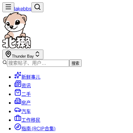
lakebbs
Thunder Bay
搜索
新鲜事儿
资讯
二手
房产
汽车
工作移民
指南 (RCIP合集)