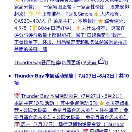
家高分餐厅： 一家氛围正餐 + 一家高性价比 ，周末安排
起来！
正餐推荐｜Pür & Simple
人均预算：
CA$20-40/人
菜系主打： 本地餐厅
综合评分：
4.9/5（
806+ 口碑好评）
为什么推荐： 这家在
评分与评价数量上都很能打，属于“口碑稳定型”餐厅。
正餐场景下，环境、出品稳定度和服务体验通常是拉开
差距的关键；综
ThunderBay餐厅推荐(每周更新)
·
9 天前
·
0
Thunder Bay 本周活动预告｜7月27日-8月2日｜共10
项
Thunder Bay 本周活动预告（7月27日 - 8月2日）
本周共有 10 项活动 ｜ 其中免费活动 3 项
本周亮点推
荐 • 公园太极拳 ：免费且适合周末参与 • 住在海滨 ：免
费且适合周末参与 • 公园太极拳 ：免费且适合周末参与
周一（7月27日） 桑德贝博物馆夏令营（Thunder
Bay Museum Summer Camps）
日期时间：2026-