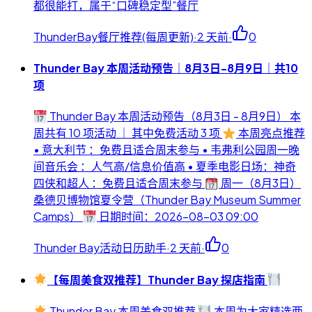
都很能打，属于“口碑稳定型”餐厅
ThunderBay餐厅推荐(每周更新)
·
2 天前
·
0
Thunder Bay 本周活动预告｜8月3日-8月9日｜共10
项
Thunder Bay 本周活动预告（8月3日 - 8月9日） 本
周共有 10 项活动 ｜ 其中免费活动 3 项
本周亮点推荐
• 意大利节 ：免费且适合周末参与 • 韦弗利公园周一晚
间音乐会 ：人气高/信息价值高 • 夏季电影日场：神奇
四侠和超人 ：免费且适合周末参与
周一（8月3日）
桑德贝博物馆夏令营（Thunder Bay Museum Summer
Camps）
日期时间：2026-08-03 09:00
Thunder Bay活动日历助手
·
2 天前
·
0
【每周美食双推荐】Thunder Bay 探店指南
Thunder Bay 本周美食双推荐
本周为大家精选两