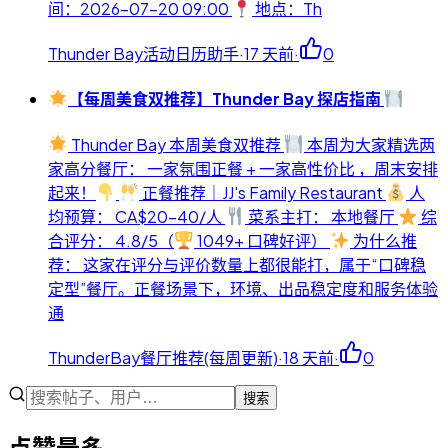
间：2026-07-20 09:00
地点：Th
Thunder Bay活动日历助手
·
17 天前
·
0
【每周美食双推荐】Thunder Bay 探店指南
Thunder Bay 本周美食双推荐
本周为大家精选两
家高分餐厅： 一家氛围正餐 + 一家高性价比 ，周末安排
起来！
正餐推荐｜JJ's Family Restaurant
人
均预算： CA$20-40/人
菜系主打： 本地餐厅
综
合评分： 4.8/5（
1049+ 口碑好评）
为什么推
荐： 这家在评分与评价数量上都很能打，属于“口碑稳
定型”餐厅。正餐场景下，环境、出品稳定度和服务体验
通
ThunderBay餐厅推荐(每周更新)
·
18 天前
·
0
搜索
点赞最多