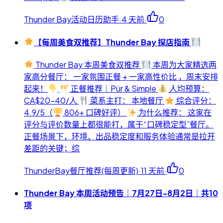
Thunder Bay活动日历助手
·
4 天前
·
0
【每周美食双推荐】Thunder Bay 探店指南
Thunder Bay 本周美食双推荐
本周为大家精选两
家高分餐厅： 一家氛围正餐 + 一家高性价比 ，周末安排
起来！
正餐推荐｜Pür & Simple
人均预算：
CA$20-40/人
菜系主打： 本地餐厅
综合评分：
4.9/5（
806+ 口碑好评）
为什么推荐： 这家在
评分与评价数量上都很能打，属于“口碑稳定型”餐厅。
正餐场景下，环境、出品稳定度和服务体验通常是拉开
差距的关键；综
ThunderBay餐厅推荐(每周更新)
·
11 天前
·
0
Thunder Bay 本周活动预告｜7月27日-8月2日｜共10
项