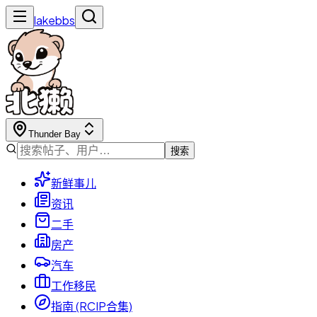
lakebbs
Thunder Bay
搜索
新鲜事儿
资讯
二手
房产
汽车
工作移民
指南 (RCIP合集)