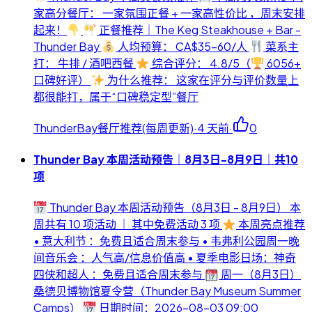
家高分餐厅： 一家氛围正餐 + 一家高性价比 ，周末安排
起来！
正餐推荐｜The Keg Steakhouse + Bar -
Thunder Bay
人均预算： CA$35-60/人
菜系主
打： 牛排 / 酒吧西餐
综合评分： 4.8/5（
6056+
口碑好评）
为什么推荐： 这家在评分与评价数量上
都很能打，属于“口碑稳定型”餐厅
ThunderBay餐厅推荐(每周更新)
·
4 天前
·
0
Thunder Bay 本周活动预告｜8月3日-8月9日｜共10
项
Thunder Bay 本周活动预告（8月3日 - 8月9日） 本
周共有 10 项活动 ｜ 其中免费活动 3 项
本周亮点推荐
• 意大利节 ：免费且适合周末参与 • 韦弗利公园周一晚
间音乐会 ：人气高/信息价值高 • 夏季电影日场：神奇
四侠和超人 ：免费且适合周末参与
周一（8月3日）
桑德贝博物馆夏令营（Thunder Bay Museum Summer
Camps）
日期时间：2026-08-03 09:00