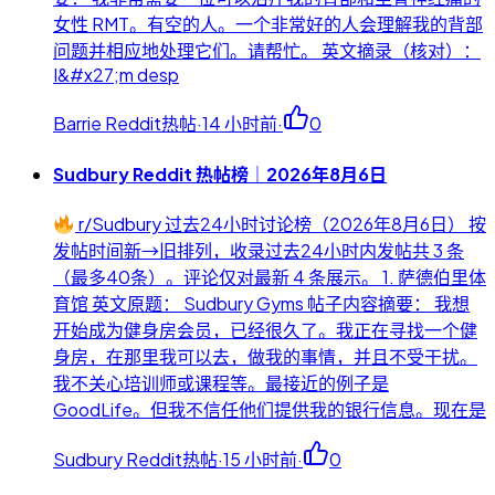
女性 RMT。有空的人。一个非常好的人会理解我的背部
问题并相应地处理它们。请帮忙。 英文摘录（核对）：
I&#x27;m desp
Barrie Reddit热帖
·
14 小时前
·
0
Sudbury Reddit 热帖榜｜2026年8月6日
r/Sudbury 过去24小时讨论榜（2026年8月6日） 按
发帖时间新→旧排列，收录过去24小时内发帖共 3 条
（最多40条）。评论仅对最新 4 条展示。 1. 萨德伯里体
育馆 英文原题： Sudbury Gyms 帖子内容摘要： 我想
开始成为健身房会员，已经很久了。我正在寻找一个健
身房，在那里我可以去，做我的事情，并且不受干扰。
我不关心培训师或课程等。最接近的例子是
GoodLife。但我不信任他们提供我的银行信息。现在是
Sudbury Reddit热帖
·
15 小时前
·
0