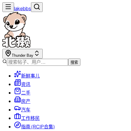
lakebbs
Thunder Bay
搜索
新鲜事儿
资讯
二手
房产
汽车
工作移民
指南 (RCIP合集)