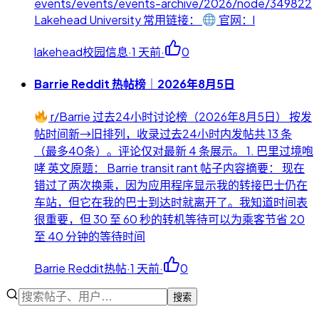
events/events/events-archive/2026/node/349822
Lakehead University 常用链接：
官网：l
lakehead校园信息
·
1 天前
·
0
Barrie Reddit 热帖榜｜2026年8月5日
r/Barrie 过去24小时讨论榜（2026年8月5日） 按发
帖时间新→旧排列，收录过去24小时内发帖共 13 条
（最多40条）。评论仅对最新 4 条展示。 1. 巴里过境咆
哮 英文原题： Barrie transit rant 帖子内容摘要： 现在
错过了两次换乘，因为应用程序显示我的转接巴士仍在
车站，但它在我的巴士到达时就离开了。我知道时间表
很重要，但 30 至 60 秒的转机等待可以为乘客节省 20
至 40 分钟的等待时间
Barrie Reddit热帖
·
1 天前
·
0
搜索