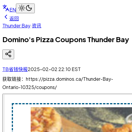
EN
返回
Thunder Bay
·
资讯
Domino's Pizza Coupons Thunder Bay
TB省钱快报
2025-02-02 22:10
EST
获取链接：https://pizza.dominos.ca/Thunder-Bay-
Ontario-10325/coupons/