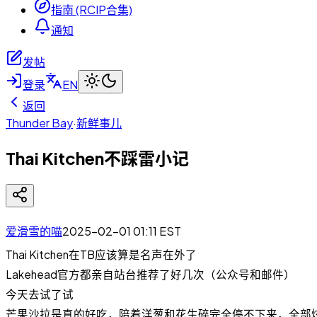
指南 (RCIP合集)
通知
发帖
登录
EN
返回
Thunder Bay
·
新鲜事儿
Thai Kitchen不踩雷小记
爱滑雪的喵
2025-02-01 01:11
EST
Thai Kitchen在TB应该算是名声在外了
Lakehead官方都亲自站台推荐了好几次（公众号和邮件）
今天去试了试
芒果沙拉是真的好吃，陪着洋葱和花生碎完全停不下来，全部