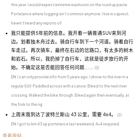
this year, I would expect extreme washouts on the road up paste
Portelance where logging isn’t common anymore. I live in capreol,
haven’t heard any reports of
我只能提供5年前的信息。我开着一辆普通SUV来到河
边。划着独木舟过去。骑自行车到下一个河道。骑着自行
车走过。再次骑车，最终在右边的岔路口，有太多的树木
和岩石。所以，我扔掉了自行车，这就是徒步旅行的开
始。不确定这是否能回答任何问题......
(2)
EN: I can only provide info from 5 years ago. I drove to the river in a
regular SUV. Paddled across with a canoe. Biked to the next river
crossing. Walked the bike through. Biked again then eventually, at
the fork to the rig
上周末我到达了波特兰斯山 43 公里，需要 4x4。
(2)
EN: I got to km 43 up portelance last weekend, 4x4 required.
查看原帖