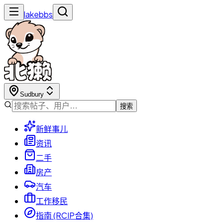
lakebbs
Sudbury
搜索
新鲜事儿
资讯
二手
房产
汽车
工作移民
指南 (RCIP合集)