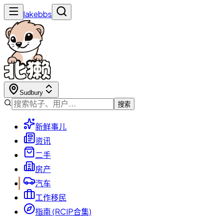
lakebbs
Sudbury
搜索
新鲜事儿
资讯
二手
房产
汽车
工作移民
指南 (RCIP合集)