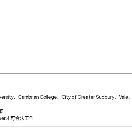
sity、Cambrian College、City of Greater Sudbury、Vale
职
mber才可合法工作