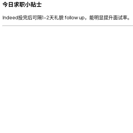
今日求职小贴士
Indeed投完后可隔1-2天礼貌 follow up，能明显提升面试率。