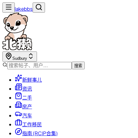
lakebbs
Sudbury
搜索
新鲜事儿
资讯
二手
房产
汽车
工作移民
指南 (RCIP合集)