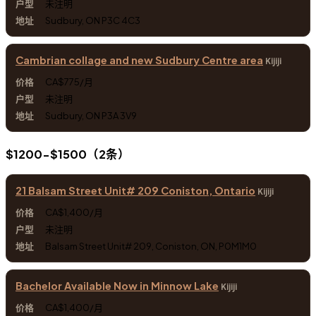
未注明
Sudbury, ON P3C 4C3
Cambrian collage and new Sudbury Centre area
Kijiji
CA$775/月
未注明
Sudbury, ON P3A 3V9
$1200-$1500（2条）
21 Balsam Street Unit# 209 Coniston, Ontario
Kijiji
CA$1,400/月
未注明
Balsam Street Unit# 209, Coniston, ON, P0M1M0
Bachelor Available Now in Minnow Lake
Kijiji
CA$1,400/月