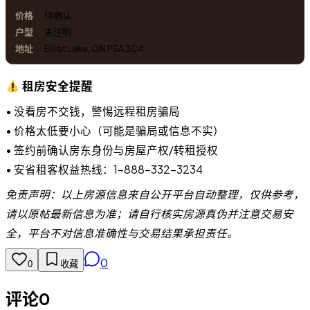
待确认
未注明
Elliot Lake, ON P5A 3C4
租房安全提醒
• 没看房不交钱，警惕远程租房骗局
• 价格太低要小心（可能是骗局或信息不实）
• 签约前确认房东身份与房屋产权/转租授权
• 安省租客权益热线：1-888-332-3234
免责声明：以上房源信息来自公开平台自动整理，仅供参考，
请以原帖最新信息为准；请自行核实房源真伪并注意交易安
全，平台不对信息准确性与交易结果承担责任。
0
0
收藏
评论
0