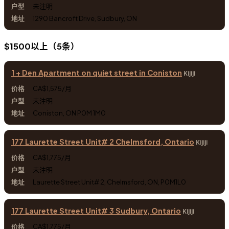
未注明
1290 Bancroft Drive, Sudbury, ON
$1500以上（5条）
1 + Den Apartment on quiet street in Coniston
Kijiji
CA$1,575/月
未注明
Coniston, ON P0M 1M0
177 Laurette Street Unit# 2 Chelmsford, Ontario
Kijiji
CA$1,775/月
未注明
Laurette Street Unit# 2, Chelmsford, ON, P0M1L0
177 Laurette Street Unit# 3 Sudbury, Ontario
Kijiji
CA$1,775/月