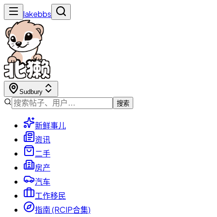
lakebbs
Sudbury
搜索
新鲜事儿
资讯
二手
房产
汽车
工作移民
指南 (RCIP合集)