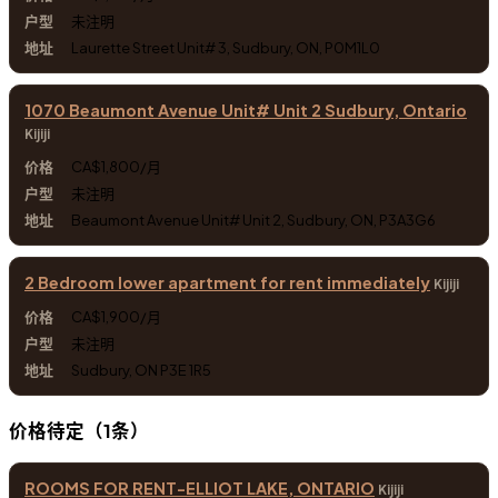
未注明
Laurette Street Unit# 3, Sudbury, ON, P0M1L0
1070 Beaumont Avenue Unit# Unit 2 Sudbury, Ontario
Kijiji
CA$1,800/月
未注明
Beaumont Avenue Unit# Unit 2, Sudbury, ON, P3A3G6
2 Bedroom lower apartment for rent immediately
Kijiji
CA$1,900/月
未注明
Sudbury, ON P3E 1R5
价格待定（1条）
ROOMS FOR RENT-ELLIOT LAKE, ONTARIO
Kijiji