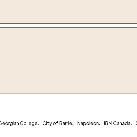
rgian College、City of Barrie、Napoleon、IBM Canada、Sim